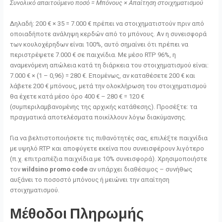
Συνολικό απαιτούμενο ποσό = Μπόνους × Απαίτηση στοιχηματισμού
Δηλαδή: 200 € × 35 = 7.000 € πρέπει να στοιχηματιστούν πριν από
οποιαδήποτε ανάληψη κερδών από το μπόνους. Αν η συνεισφορά
των κουλοχέρηδων είναι 100%, αυτό σημαίνει ότι πρέπει να
περιστρέψετε 7.000 € σε παιχνίδια. Με μέσο RTP 96%, η
αναμενόμενη απώλεια κατά τη διάρκεια του στοιχηματισμού είναι:
7.000 € × (1 – 0,96) = 280 €. Επομένως, αν καταθέσετε 200 € και
λάβετε 200 € μπόνους, μετά την ολοκλήρωση του στοιχηματισμού
θα έχετε κατά μέσο όρο 400 € – 280 € = 120 €
(συμπεριλαμβανομένης της αρχικής κατάθεσης). Προσέξτε: τα
πραγματικά αποτελέσματα ποικίλλουν λόγω διακύμανσης.
Για να βελτιστοποιήσετε τις πιθανότητές σας, επιλέξτε παιχνίδια
με υψηλό RTP και αποφύγετε εκείνα που συνεισφέρουν λιγότερο
(π.χ. επιτραπέζια παιχνίδια με 10% συνεισφορά). Χρησιμοποιήστε
τον
wildsino promo code
αν υπάρχει διαθέσιμος – συνήθως
αυξάνει το ποσοστό μπόνους ή μειώνει την απαίτηση
στοιχηματισμού.
Μέθοδοι Πληρωμής