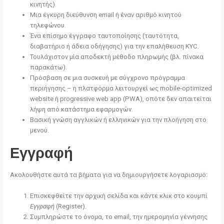
κινητής).
Μια έγκυρη διεύθυνση email ή έναν αριθμό κινητού
τηλεφώνου.
Ένα επίσημο έγγραφο ταυτοποίησης (ταυτότητα,
διαβατήριο ή άδεια οδήγησης) για την επαλήθευση KYC.
Τουλάχιστον μία αποδεκτή μέθοδο πληρωμής (βλ. πίνακα
παρακάτω).
Πρόσβαση σε μια συσκευή με σύγχρονο πρόγραμμα
περιήγησης – η πλατφόρμα λειτουργεί ως mobile‑optimized
website ή progressive web app (PWA), οπότε δεν απαιτείται
λήψη από κατάστημα εφαρμογών.
Βασική γνώση αγγλικών ή ελληνικών για την πλοήγηση στο
μενού.
Εγγραφή
Ακολουθήστε αυτά τα βήματα για να δημιουργήσετε λογαριασμό:
Επισκεφθείτε την αρχική σελίδα και κάντε κλικ στο κουμπί
Εγγραφή
(Register).
Συμπληρώστε το όνομα, το email, την ημερομηνία γέννησης