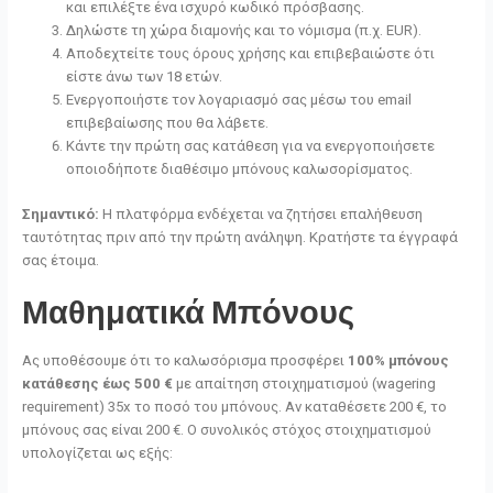
και επιλέξτε ένα ισχυρό κωδικό πρόσβασης.
Δηλώστε τη χώρα διαμονής και το νόμισμα (π.χ. EUR).
Αποδεχτείτε τους όρους χρήσης και επιβεβαιώστε ότι
είστε άνω των 18 ετών.
Ενεργοποιήστε τον λογαριασμό σας μέσω του email
επιβεβαίωσης που θα λάβετε.
Κάντε την πρώτη σας κατάθεση για να ενεργοποιήσετε
οποιοδήποτε διαθέσιμο μπόνους καλωσορίσματος.
Σημαντικό:
Η πλατφόρμα ενδέχεται να ζητήσει επαλήθευση
ταυτότητας πριν από την πρώτη ανάληψη. Κρατήστε τα έγγραφά
σας έτοιμα.
Μαθηματικά Μπόνους
Ας υποθέσουμε ότι το καλωσόρισμα προσφέρει
100% μπόνους
κατάθεσης έως 500 €
με απαίτηση στοιχηματισμού (wagering
requirement) 35x το ποσό του μπόνους. Αν καταθέσετε 200 €, το
μπόνους σας είναι 200 €. Ο συνολικός στόχος στοιχηματισμού
υπολογίζεται ως εξής: