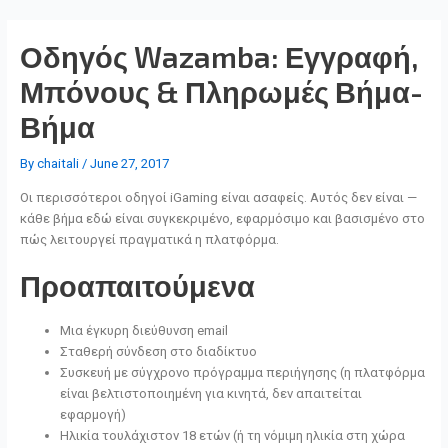
Skip
Post
to
navigation
Οδηγός Wazamba: Εγγραφή,
content
Μπόνους & Πληρωμές Βήμα-
Βήμα
By
chaitali
/
June 27, 2017
Οι περισσότεροι οδηγοί iGaming είναι ασαφείς. Αυτός δεν είναι —
κάθε βήμα εδώ είναι συγκεκριμένο, εφαρμόσιμο και βασισμένο στο
πώς λειτουργεί πραγματικά η πλατφόρμα.
Προαπαιτούμενα
Μια έγκυρη διεύθυνση email
Σταθερή σύνδεση στο διαδίκτυο
Συσκευή με σύγχρονο πρόγραμμα περιήγησης (η πλατφόρμα
είναι βελτιστοποιημένη για κινητά, δεν απαιτείται
εφαρμογή)
Ηλικία τουλάχιστον 18 ετών (ή τη νόμιμη ηλικία στη χώρα