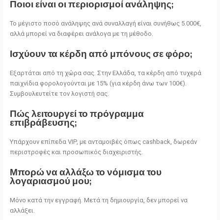
Ποιοι είναι οι περιορισμοί ανάληψης;
Το μέγιστο ποσό ανάληψης ανά συναλλαγή είναι συνήθως 5.000€,
αλλά μπορεί να διαφέρει ανάλογα με τη μέθοδο.
Ισχύουν τα κέρδη από μπόνους σε φόρο;
Εξαρτάται από τη χώρα σας. Στην Ελλάδα, τα κέρδη από τυχερά
παιχνίδια φορολογούνται με 15% (για κέρδη άνω των 100€).
Συμβουλευτείτε τον λογιστή σας.
Πώς λειτουργεί το πρόγραμμα
επιβράβευσης;
Υπάρχουν επίπεδα VIP, με ανταμοιβές όπως cashback, δωρεάν
περιστροφές και προσωπικός διαχειριστής.
Μπορώ να αλλάξω το νόμισμα του
λογαριασμού μου;
Μόνο κατά την εγγραφή. Μετά τη δημιουργία, δεν μπορεί να
αλλάξει.