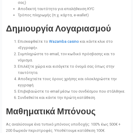
σας)
Αποδεκτή ταυτότητα για επαλήθευση KYC
Τρόπος πληρωμής (π.χ. κάρτα, e-wallet)
Δημιουργία Λογαριασμού
Επισκεφθείτε το
Wazamba casino
και κάντε κλικ στο
«Εγγραφή».
Συμπληρώστε το email, τον κωδικό πρόσβασης και το
νόμισμα.
Επιλέξτε χώρα και εισάγετε το όνομά σας όπως στην
ταυτότητα.
Αποδεχτείτε τους όρους χρήσης και ολοκληρώστε την
εγγραφή.
Επιβεβαιώστε το email μέσω του συνδέσμου που στάλθηκε.
Συνδεθείτε και κάντε την πρώτη κατάθεση.
Μαθηματικά Μπόνους
Ας αναλύσουμε ένα τυπικό μπόνους υποδοχής: 100% έως 500€ +
200 δωρεάν περιστροφές. Υποθέτουμε κατάθεση 100€.