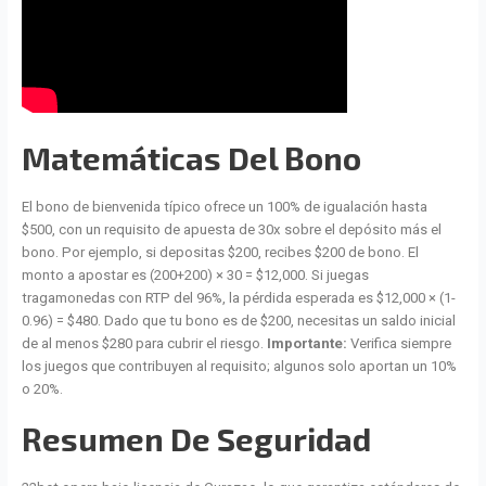
Matemáticas Del Bono
El bono de bienvenida típico ofrece un 100% de igualación hasta
$500, con un requisito de apuesta de 30x sobre el depósito más el
bono. Por ejemplo, si depositas $200, recibes $200 de bono. El
monto a apostar es (200+200) × 30 = $12,000. Si juegas
tragamonedas con RTP del 96%, la pérdida esperada es $12,000 × (1-
0.96) = $480. Dado que tu bono es de $200, necesitas un saldo inicial
de al menos $280 para cubrir el riesgo.
Importante:
Verifica siempre
los juegos que contribuyen al requisito; algunos solo aportan un 10%
o 20%.
Resumen De Seguridad