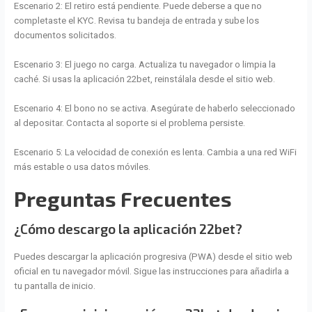
Escenario 2: El retiro está pendiente. Puede deberse a que no
completaste el KYC. Revisa tu bandeja de entrada y sube los
documentos solicitados.
Escenario 3: El juego no carga. Actualiza tu navegador o limpia la
caché. Si usas la aplicación 22bet, reinstálala desde el sitio web.
Escenario 4: El bono no se activa. Asegúrate de haberlo seleccionado
al depositar. Contacta al soporte si el problema persiste.
Escenario 5: La velocidad de conexión es lenta. Cambia a una red WiFi
más estable o usa datos móviles.
Preguntas Frecuentes
¿Cómo descargo la aplicación 22bet?
Puedes descargar la aplicación progresiva (PWA) desde el sitio web
oficial en tu navegador móvil. Sigue las instrucciones para añadirla a
tu pantalla de inicio.