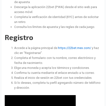
de apuesta.
Descarga la aplicación 22bet (PWA) desde el sitio web para
acceso móvil.
Completa la verificación de identidad (KYC) antes de solicitar
un retiro.
Consulta los límites de apuesta y las reglas de cada juego.
Registro
Accede a la página principal de
https://22bet.mex.com/
y haz
clic en “Registrarse”.
Completa el formulario con tu nombre, correo electrónico y
fecha de nacimiento.
Elige una moneda y acepta los términos y condiciones.
Confirma tu cuenta mediante el enlace enviado a tu correo.
Realiza el inicio de sesión en 22bet con tus credenciales.
Si lo deseas, completa tu perfil agregando número de teléfono
y dirección.