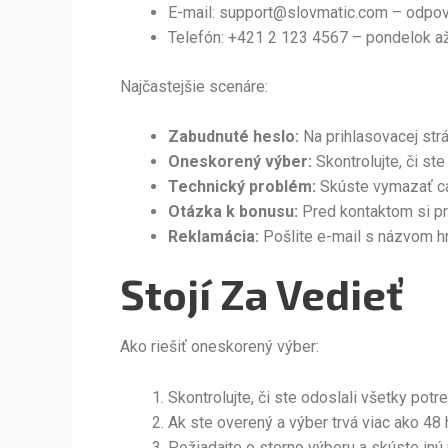
E-mail: support@slovmatic.com – odpov
Telefón: +421 2 123 4567 – pondelok až
Najčastejšie scenáre:
Zabudnuté heslo:
Na prihlasovacej strá
Oneskorený výber:
Skontrolujte, či ste
Technický problém:
Skúste vymazať cac
Otázka k bonusu:
Pred kontaktom si pr
Reklamácia:
Pošlite e-mail s názvom h
Stojí Za Vedieť
Ako riešiť oneskorený výber:
Skontrolujte, či ste odoslali všetky po
Ak ste overený a výber trvá viac ako 48 
Požiadajte o storno výberu a skúste inú