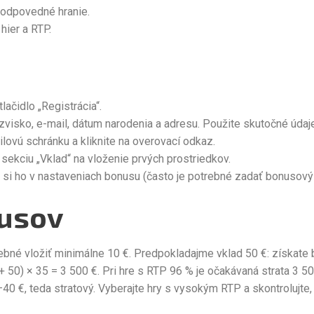
zodpovedné hranie.
hier a RTP.
lačidlo „Registrácia“.
ezvisko, e-mail, dátum narodenia a adresu. Použite skutočné úda
lovú schránku a kliknite na overovací odkaz.
a sekciu „Vklad“ na vloženie prvých prostriedkov.
te si ho v nastaveniach bonusu (často je potrebné zadať bonusový
usov
ebné vložiť minimálne 10 €. Predpokladajme vklad 50 €: získate 
+ 50) × 35 = 3 500 €. Pri hre s RTP 96 % je očakávaná strata 3 50
40 €, teda stratový. Vyberajte hry s vysokým RTP a skontrolujte, 