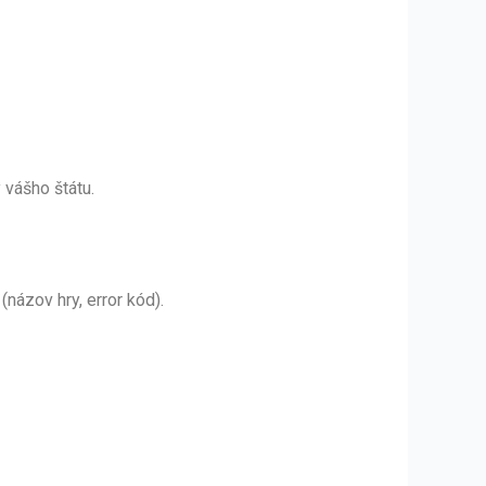
 vášho štátu.
(názov hry, error kód).