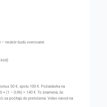
je – neskôr budú overované.
 kód).
bonus 50 €, spolu 100 €. Požiadavka na
0 × (1 – 0,96) = 140 €. To znamená, že
či sa počítajú do pretočenia. Video návod na