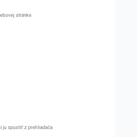
webovej stránke.
 ju spustiť z prehliadača.