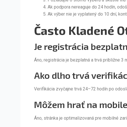
Ak podpora nereaguje do 24 hodín, odoš
Ak výber nie je vyplatený do 10 dní, kon
Často Kladené O
Je registrácia bezplat
Áno, registrácia je bezplatná a trvá približne 3 
Ako dlho trvá verifiká
Verifikácia zvyčajne trvá 24–72 hodín po odos
Môžem hrať na mobil
Áno, stránka je optimalizovaná pre mobilné zar