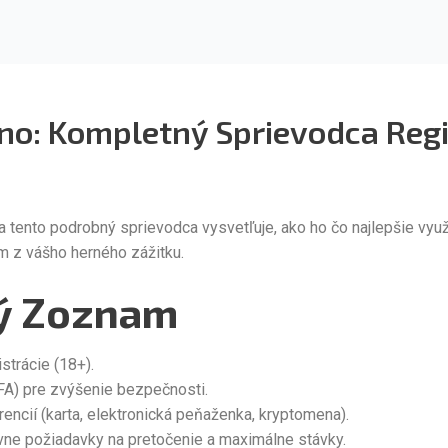
no: Kompletný Sprievodca Reg
 tento podrobný sprievodca vysvetľuje, ako ho čo najlepšie využi
 z vášho herného zážitku.
ný Zoznam
strácie (18+).
2FA) pre zvýšenie bezpečnosti.
encií (karta, elektronická peňaženka, kryptomena).
vne požiadavky na pretočenie a maximálne stávky.