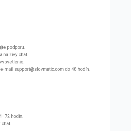
ujte podporu.
 na živý chat.
vysvetlenie.
 e-mail support@slovmatic.com do 48 hodín.
24–72 hodín.
 chat.