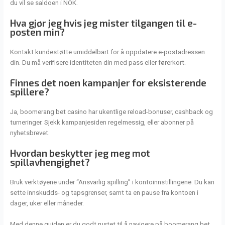
du vil se saldoen i NOK.
Hva gjør jeg hvis jeg mister tilgangen til e-
posten min?
Kontakt kundestøtte umiddelbart for å oppdatere e-postadressen
din. Du må verifisere identiteten din med pass eller førerkort.
Finnes det noen kampanjer for eksisterende
spillere?
Ja, boomerang bet casino har ukentlige reload-bonuser, cashback og
turneringer. Sjekk kampanjesiden regelmessig, eller abonner på
nyhetsbrevet.
Hvordan beskytter jeg meg mot
spillavhengighet?
Bruk verktøyene under “Ansvarlig spilling” i kontoinnstillingene. Du kan
sette innskudds- og tapsgrenser, samt ta en pause fra kontoen i
dager, uker eller måneder.
Med denne guiden er du godt rustet til å navigere på boomerang bet