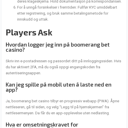
deres klageskjema. Hold dokumentasjon på korrespondansen.
For å unngå forsinkelser i fremtiden: Fullfør KYC umiddelbart
etter registrering, og bruk samme betalingsmetode for
innskudd og uttak.
Players Ask
Hvordan logger jeg inn på boomerang bet
casino?
Skriv inn e-postadressen og passordet ditt på innloggingssiden. Hvis
du har aktivert 2FA, må du også oppgi engangskoden fra
autentiseringsappen.
Kan jeg spille på mobil uten å laste ned en
app?
Ja, boomerang bet casino tilbyr en progressiv webapp (PWA). Åpne
nettleseren, gå til siden, og velg “Legg til på hjemskjermen” fra
nettlesermenyen. Da får du en app-opplevelse uten nedlasting.
Hva er omsetningskravet for