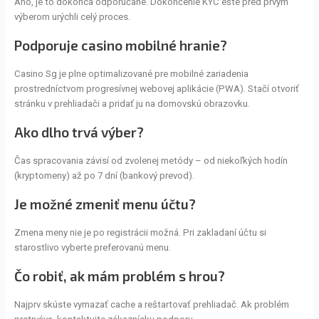
Áno, je to dokonca odporúčané. Dokončenie KYC ešte pred prvým
výberom urýchli celý proces.
Podporuje casino mobilné hranie?
Casino Sg je plne optimalizované pre mobilné zariadenia
prostredníctvom progresívnej webovej aplikácie (PWA). Stačí otvoriť
stránku v prehliadači a pridať ju na domovskú obrazovku.
Ako dlho trvá výber?
Čas spracovania závisí od zvolenej metódy – od niekoľkých hodín
(kryptomeny) až po 7 dní (bankový prevod).
Je možné zmeniť menu účtu?
Zmena meny nie je po registrácii možná. Pri zakladaní účtu si
starostlivo vyberte preferovanú menu.
Čo robiť, ak mám problém s hrou?
Najprv skúste vymazať cache a reštartovať prehliadač. Ak problém