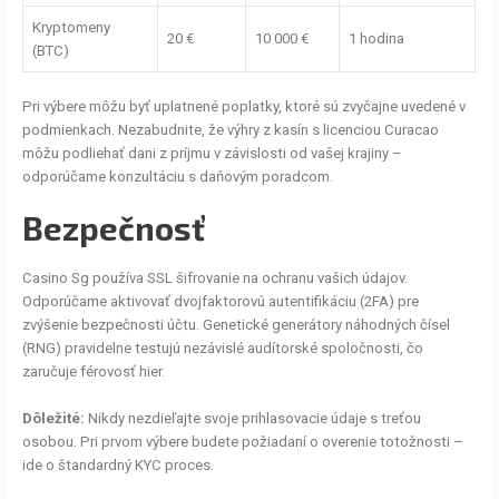
Kryptomeny
20 €
10 000 €
1 hodina
(BTC)
Pri výbere môžu byť uplatnené poplatky, ktoré sú zvyčajne uvedené v
podmienkach. Nezabudnite, že výhry z kasín s licenciou Curacao
môžu podliehať dani z príjmu v závislosti od vašej krajiny –
odporúčame konzultáciu s daňovým poradcom.
Bezpečnosť
Casino Sg používa SSL šifrovanie na ochranu vašich údajov.
Odporúčame aktivovať dvojfaktorovú autentifikáciu (2FA) pre
zvýšenie bezpečnosti účtu. Genetické generátory náhodných čísel
(RNG) pravidelne testujú nezávislé audítorské spoločnosti, čo
zaručuje férovosť hier.
Dôležité:
Nikdy nezdieľajte svoje prihlasovacie údaje s treťou
osobou. Pri prvom výbere budete požiadaní o overenie totožnosti –
ide o štandardný KYC proces.