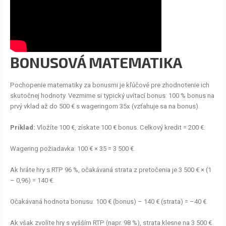
BONUSOVÁ MATEMATIKA
Pochopenie matematiky za bonusmi je kľúčové pre zhodnotenie ich
skutočnej hodnoty. Vezmime si typický uvítací bonus: 100 % bonus na
prvý vklad až do 500 € s wageringom 35x (vzťahuje sa na bonus).
Príklad:
Vložíte 100 €, získate 100 € bonus. Celkový kredit = 200 €.
Wagering požiadavka: 100 € × 35 = 3 500 €.
Ak hráte hry s RTP 96 %, očakávaná strata z pretočenia je 3 500 € × (1
– 0,96) = 140 €.
Očakávaná hodnota bonusu: 100 € (bonus) – 140 € (strata) = –40 €.
Ak však zvolíte hry s vyšším RTP (napr. 98 %), strata klesne na 3 500 €