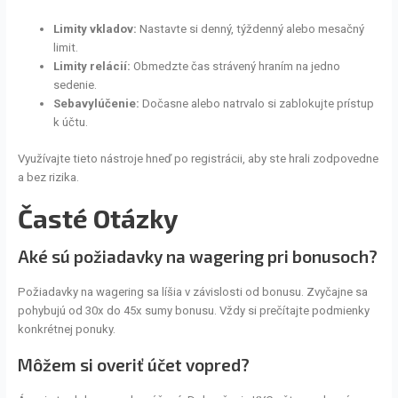
Limity vkladov:
Nastavte si denný, týždenný alebo mesačný
limit.
Limity relácií:
Obmedzte čas strávený hraním na jedno
sedenie.
Sebavylúčenie:
Dočasne alebo natrvalo si zablokujte prístup
k účtu.
Využívajte tieto nástroje hneď po registrácii, aby ste hrali zodpovedne
a bez rizika.
Časté Otázky
Aké sú požiadavky na wagering pri bonusoch?
Požiadavky na wagering sa líšia v závislosti od bonusu. Zvyčajne sa
pohybujú od 30x do 45x sumy bonusu. Vždy si prečítajte podmienky
konkrétnej ponuky.
Môžem si overiť účet vopred?