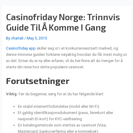
Skip
Post
to
navigation
Casinofriday Norge: Trinnvis
content
Guide Til Å Komme I Gang
By
chaitali
/
May 5, 2015
Casinofriday app
skiller seg ut i et konkurranseutsatt marked, og
denne trinnvise guiden forklarer nøyaktig hvordan du får mest mulig ut
av det. Enten du er ny eller erfaren, vil du her finne alt du trenger for å
starte din reise hos dette populære casinoet.
Forutsetninger
Viktig:
Før du begynner, sørg for at du har følgende klart:
En stabil internettforbindelse (mobil eller Wi-Fi).
Et gyldig identifikasjonsdokument (pass, førerkort eller
nasjonalt ID-kort) for KYC-verifisering.
En betalingsmetode som støttes av casinoet (Visa,
Mastercard, bankoverføring eller e-lommebok).