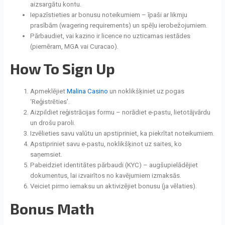
aizsargātu kontu.
Iepazīstieties ar bonusu noteikumiem – īpaši ar likmju
prasībām (wagering requirements) un spēļu ierobežojumiem.
Pārbaudiet, vai kazino ir licence no uzticamas iestādes
(piemēram, MGA vai Curacao).
How To Sign Up
Apmeklējiet
Malina Casino
un noklikšķiniet uz pogas
‘Reģistrēties’.
Aizpildiet reģistrācijas formu – norādiet e-pastu, lietotājvārdu
un drošu paroli.
Izvēlieties savu valūtu un apstipriniet, ka piekrītat noteikumiem.
Apstipriniet savu e-pastu, noklikšķinot uz saites, ko
saņemsiet.
Pabeidziet identitātes pārbaudi (KYC) – augšupielādējiet
dokumentus, lai izvairītos no kavējumiem izmaksās.
Veiciet pirmo iemaksu un aktivizējiet bonusu (ja vēlaties).
Bonus Math