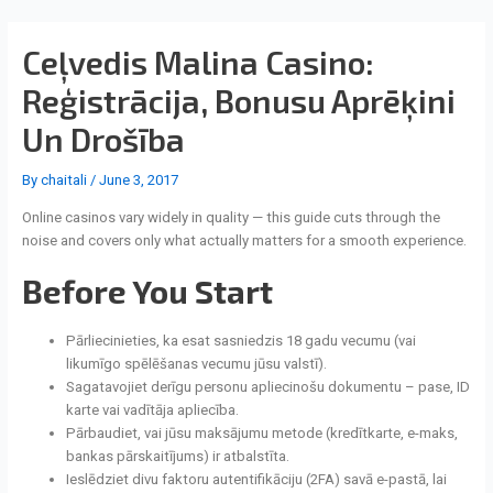
Skip
Post
to
navigation
Ceļvedis Malina Casino:
content
Reģistrācija, Bonusu Aprēķini
Un Drošība
By
chaitali
/
June 3, 2017
Online casinos vary widely in quality — this guide cuts through the
noise and covers only what actually matters for a smooth experience.
Before You Start
Pārliecinieties, ka esat sasniedzis 18 gadu vecumu (vai
likumīgo spēlēšanas vecumu jūsu valstī).
Sagatavojiet derīgu personu apliecinošu dokumentu – pase, ID
karte vai vadītāja apliecība.
Pārbaudiet, vai jūsu maksājumu metode (kredītkarte, e-maks,
bankas pārskaitījums) ir atbalstīta.
Ieslēdziet divu faktoru autentifikāciju (2FA) savā e-pastā, lai