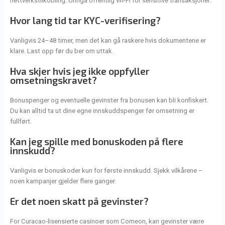
nettverkstilkobling. Unngå offentlig Wi-Fi for sensitive transaksjoner.
Hvor lang tid tar KYC-verifisering?
Vanligvis 24–48 timer, men det kan gå raskere hvis dokumentene er
klare. Last opp før du ber om uttak.
Hva skjer hvis jeg ikke oppfyller
omsetningskravet?
Bonuspenger og eventuelle gevinster fra bonusen kan bli konfiskert.
Du kan alltid ta ut dine egne innskuddspenger før omsetning er
fullført.
Kan jeg spille med bonuskoden på flere
innskudd?
Vanligvis er bonuskoder kun for første innskudd. Sjekk vilkårene –
noen kampanjer gjelder flere ganger.
Er det noen skatt på gevinster?
For Curacao-lisensierte casinoer som Comeon, kan gevinster være