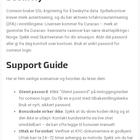
Comeon bruker SSL-kryptering for å beskytte data. Spillerkontoer
krever sterk autentisering, og du bør aktivere tofaktorautentisering
(2FA) i innstillingene. Lisensen kommer fra Curacao – merk at
gevinster fra Curacao- lisensierte casinoer kan være skattepliktige i
Norge. Sjekk med Skatteetaten for din situasjon. Aldri del passord
eller gi fra deg kontroll over kontoen. Bruk et unikt passord for
comeon login.
Support Guide
Her er fem vanlige scenarioer og hvordan du løser dem:
Glemt passord:
Klikk “Glemt passord” på innloggingssiden
for comeon login. Du får en e-post med tilbakestillingslenke.
Bruk et nytt, sikkert passord.
Bonuskode virker ikke:
Sjekk at du skrev koden riktig og at
den ikke er utløpt. Kontakt kundestøtte via live chat
umiddelbart – de kan ofte legge til bonusen manuelt.
Uttak er forsinket:
Verifiser at KYC-dokumentene er godkjent.
Uttak kan ta 24–72 timer avhengig av metode. Sjekk om du har