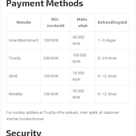
Payment Methods
Min.
Maks.
Metode
Behandlingstid
innskudd
uttak
50 000
Visa/Mastercard
100 NOK
1–3 dager
NOK
100 000
Trustly
200 NOK
0–24 timer
NOK
10 000
Skrill
100 NOK
0–12 timer
NOK
50 000
Neteller
100 NOK
0–12 timer
NOK
For norske spillere er Trustly ofte raskest, men sjekk at casinoet
støtter norske kroner.
Security