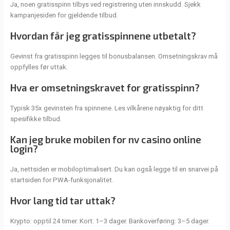
Ja, noen gratisspinn tilbys ved registrering uten innskudd. Sjekk
kampanjesiden for gjeldende tilbud.
Hvordan får jeg gratisspinnene utbetalt?
Gevinst fra gratisspinn legges til bonusbalansen. Omsetningskrav må
oppfylles før uttak.
Hva er omsetningskravet for gratisspinn?
Typisk 35x gevinsten fra spinnene. Les vilkårene nøyaktig for ditt
spesifikke tilbud.
Kan jeg bruke mobilen for nv casino online
login?
Ja, nettsiden er mobiloptimalisert. Du kan også legge til en snarvei på
startsiden for PWA-funksjonalitet.
Hvor lang tid tar uttak?
Krypto: opptil 24 timer. Kort: 1–3 dager. Bankoverføring: 3–5 dager.