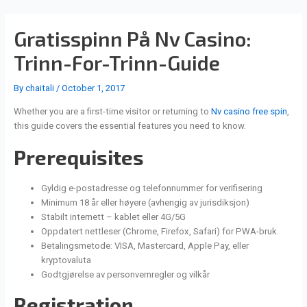
Skip
Post
to
navigation
Gratisspinn På Nv Casino:
content
Trinn-For-Trinn-Guide
By
chaitali
/
October 1, 2017
Whether you are a first-time visitor or returning to
Nv casino free spin
,
this guide covers the essential features you need to know.
Prerequisites
Gyldig e-postadresse og telefonnummer for verifisering
Minimum 18 år eller høyere (avhengig av jurisdiksjon)
Stabilt internett – kablet eller 4G/5G
Oppdatert nettleser (Chrome, Firefox, Safari) for PWA-bruk
Betalingsmetode: VISA, Mastercard, Apple Pay, eller
kryptovaluta
Godtgjørelse av personvernregler og vilkår
Registration