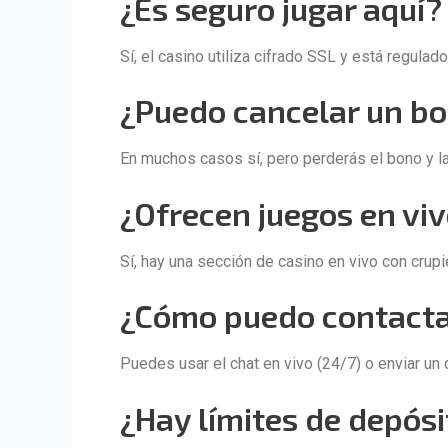
¿Es seguro jugar aquí?
Sí, el casino utiliza cifrado SSL y está regul
¿Puedo cancelar un b
En muchos casos sí, pero perderás el bono y l
¿Ofrecen juegos en vi
Sí, hay una sección de casino en vivo con crupi
¿Cómo puedo contactar
Puedes usar el chat en vivo (24/7) o enviar un 
¿Hay límites de depósi