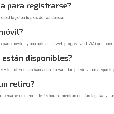
a para registrarse?
edad legal en tu país de residencia.
 móvil?
ado para móviles y una aplicación web progresiva (PWA) que pued
 están disponibles?
ler y transferencias bancarias. La variedad puede variar según tu 
un retiro?
rocesarse en menos de 24 horas, mientras que las tarjetas y tr