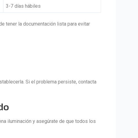
3-7 días hábiles
de tener la documentación lista para evitar
tablecerla. Si el problema persiste, contacta
do
na iluminación y asegúrate de que todos los