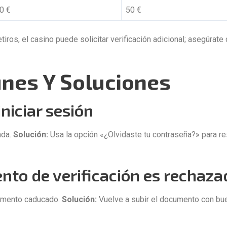
0 €
50 €
iros, el casino puede solicitar verificación adicional; asegúrate 
nes Y Soluciones
niciar sesión
ada.
Solución:
Usa la opción «¿Olvidaste tu contraseña?» para res
nto de verificación es rechaza
cumento caducado.
Solución:
Vuelve a subir el documento con bue