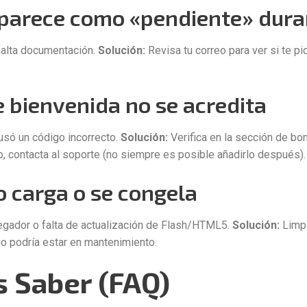
 aparece como «pendiente» dura
 falta documentación.
Solución:
Revisa tu correo para ver si te pi
e bienvenida no se acredita
usó un código incorrecto.
Solución:
Verifica en la sección de bon
o, contacta al soporte (no siempre es posible añadirlo después).
o carga o se congela
gador o falta de actualización de Flash/HTML5.
Solución:
Limpi
uego podría estar en mantenimiento.
s Saber (FAQ)