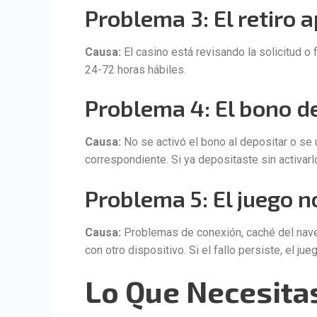
Problema 3: El retiro
Causa:
El casino está revisando la solicitud o
24-72 horas hábiles.
Problema 4: El bono d
Causa:
No se activó el bono al depositar o se 
correspondiente. Si ya depositaste sin activarl
Problema 5: El juego n
Causa:
Problemas de conexión, caché del nave
con otro dispositivo. Si el fallo persiste, el j
Lo Que Necesita