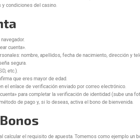
s y condiciones del casino.
nta
u navegador.
ear cuenta».
sonales: nombre, apellidos, fecha de nacimiento, dirección y tel
seña segura.
D, etc.).
nfirma que eres mayor de edad.
en el enlace de verificación enviado por correo electrónico.
i cuenta» para completar la verificación de identidad (sube una fo
método de pago y, si lo deseas, activa el bono de bienvenida.
 Bonos
cial calcular el requisito de apuesta. Tomemos como ejemplo un b