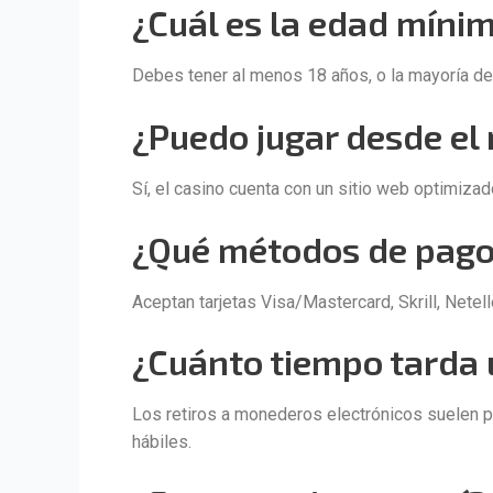
¿Cuál es la edad mínim
Debes tener al menos 18 años, o la mayoría de 
¿Puedo jugar desde el
Sí, el casino cuenta con un sitio web optimiz
¿Qué métodos de pago
Aceptan tarjetas Visa/Mastercard, Skrill, Netel
¿Cuánto tiempo tarda 
Los retiros a monederos electrónicos suelen p
hábiles.