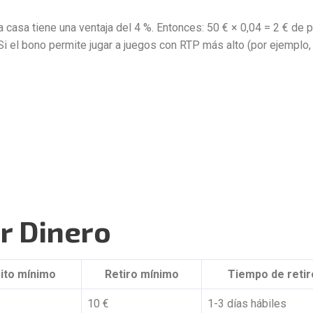
a casa tiene una ventaja del 4 %. Entonces: 50 € × 0,04 = 2 € de 
 Si el bono permite jugar a juegos con RTP más alto (por ejemplo,
ar Dinero
ito mínimo
Retiro mínimo
Tiempo de retir
10 €
1-3 días hábiles