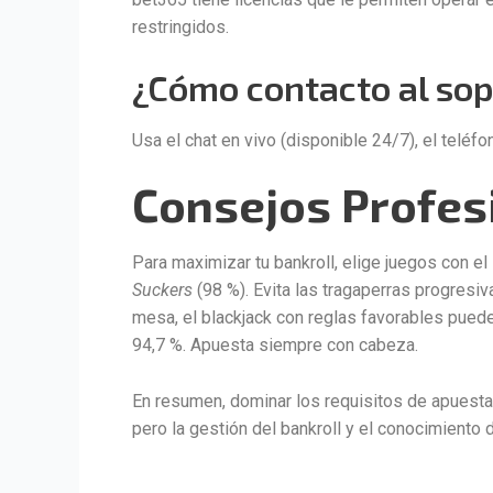
restringidos.
¿Cómo contacto al sop
Usa el chat en vivo (disponible 24/7), el teléf
Consejos Profes
Para maximizar tu bankroll, elige juegos con e
Suckers
(98 %). Evita las tragaperras progresiv
mesa, el blackjack con reglas favorables puede 
94,7 %. Apuesta siempre con cabeza.
En resumen, dominar los requisitos de apuesta 
pero la gestión del bankroll y el conocimiento 