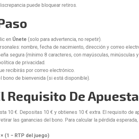
discrepancia puede bloquear retiros.
 Paso
lic en
Únete
(solo para advertencia, no repetir).
rsonales: nombre, fecha de nacimiento, dirección y correo electr
seña segura (mínimo 8 caracteres, con mayúsculas, minúsculas y
olítica de privacidad.
e recibirás por correo electrónico.
el bono de bienvenida (si está disponible).
l Requisito De Apuesta
10 €. Depositas 10 € y obtienes 10 € extra. El requisito de apu
etirar las ganancias del bono. Para calcular la pérdida esperada,
× (1 − RTP del juego)