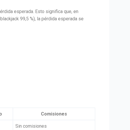
pérdida esperada. Esto significa que, en
 blackjack 99,5 %), la pérdida esperada se
o
Comisiones
Sin comisiones