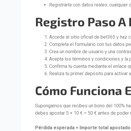
Registrarte con datos reales: cualquier 
Registro Paso A
Accede al sitio oficial de bet365 y haz c
Completa el formulario con tus datos pe
Crea un nombre de usuario y una contra
Acepta los términos y condiciones y la p
Confirma tu cuenta mediante el enlace qu
Realiza tu primer depósito para activar 
Cómo Funciona E
Supongamos que recibes un bono del 100% hasta 
debes apostar 5 × 10 € = 50 € antes de poder r
Pérdida esperada = Importe total apostado 