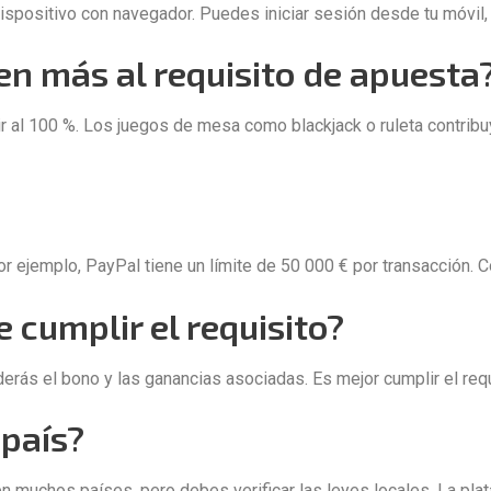
ispositivo con navegador. Puedes iniciar sesión desde tu móvil,
en más al requisito de apuesta
uir al 100 %. Los juegos de mesa como blackjack o ruleta contri
r ejemplo, PayPal tiene un límite de 50 000 € por transacción. C
e cumplir el requisito?
rderás el bono y las ganancias asociadas. Es mejor cumplir el req
 país?
 en muchos países, pero debes verificar las leyes locales. La p