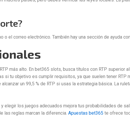
orte?
ono o el correo electrónico. También hay una sección de ayuda co
ionales
l RTP más alto. En bet365 slots, busca títulos con RTP superior 
as si tu objetivo es cumplir requisitos, ya que suelen tener RTP
alcanzar un 99,5 % de RTP si usas la estrategia básica. La rulet
y elegir los juegos adecuados mejora tus probabilidades de sali
de las reglas marcan la diferencia.
Apuestas bet365
te ofrece tod