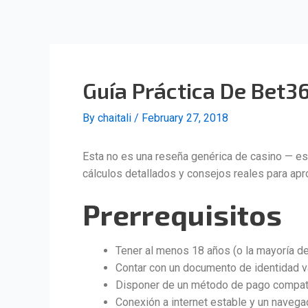
Skip
Post
to
navigation
content
Guía Práctica De Bet36
By
chaitali
/
February 27, 2018
Esta no es una reseña genérica de casino — es
cálculos detallados y consejos reales para apr
Prerrequisitos
Tener al menos 18 años (o la mayoría de
Contar con un documento de identidad vál
Disponer de un método de pago compatible
Conexión a internet estable y un navega