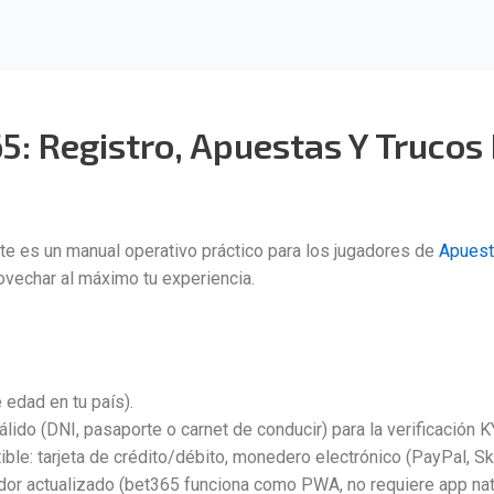
5: Registro, Apuestas Y Trucos
te es un manual operativo práctico para los jugadores de
Apuest
ovechar al máximo tu experiencia.
 edad en tu país).
ido (DNI, pasaporte o carnet de conducir) para la verificación K
: tarjeta de crédito/débito, monedero electrónico (PayPal, Skril
dor actualizado (bet365 funciona como PWA, no requiere app nat