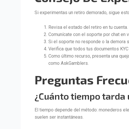
Si experimentas un retiro demorado, sigue est
Revisa el estado del retiro en tu cuent
Comunícate con el soporte por chat en vi
Si el soporte no responde o la demora s
Verifica que todos tus documentos KYC h
Como último recurso, presenta una queja
como AskGamblers.
Preguntas Frecu
¿Cuánto tiempo tarda 
El tiempo depende del método: monederos electr
suelen ser instantáneas.