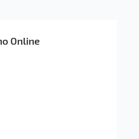
no Online