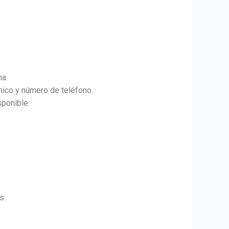
ha.
nico y número de teléfono.
sponible.
s: