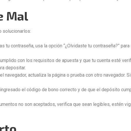
e Mal
solucionarlos:
as tu contraseña, usa la opción “¿Olvidaste tu contraseña?” para 
umplido con los requisitos de apuesta y que tu cuenta esté verifi
a depositar.
el navegador, actualiza la página o prueba con otro navegador. Si
ingresado el código de bono correcto y de que el depósito cump
umentos no son aceptados, verifica que sean legibles, estén vige
rto