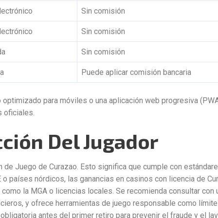
ectrónico
Sin comisión
ectrónico
Sin comisión
da
Sin comisión
ia
Puede aplicar comisión bancaria
b optimizado para móviles o una aplicación web progresiva (PWA
oficiales.
cción Del Jugador
ión de Juego de Curazao. Esto significa que cumple con estándar
E o países nórdicos, las ganancias en casinos con licencia de C
s como la MGA o licencias locales. Se recomienda consultar con un 
ncieros, y ofrece herramientas de juego responsable como límit
obligatoria antes del primer retiro para prevenir el fraude y el la