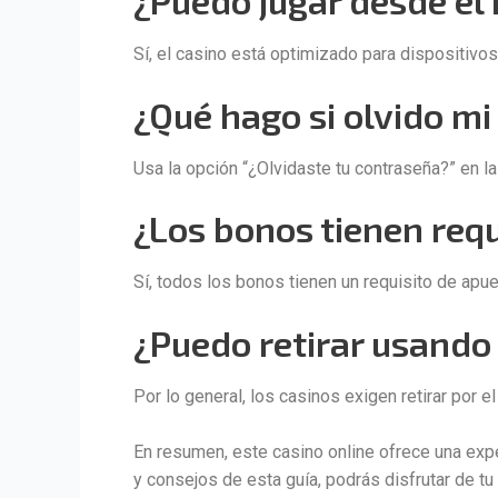
Sí, el casino está optimizado para dispositivo
¿Qué hago si olvido m
Usa la opción “¿Olvidaste tu contraseña?” en la
¿Los bonos tienen req
Sí, todos los bonos tienen un requisito de apu
¿Puedo retirar usando
Por lo general, los casinos exigen retirar por 
En resumen, este casino online ofrece una exp
y consejos de esta guía, podrás disfrutar de tu