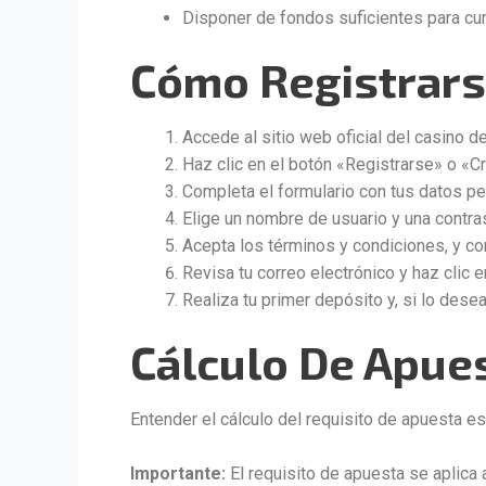
Disponer de fondos suficientes para cu
Cómo Registrar
Accede al sitio web oficial del casino d
Haz clic en el botón «Registrarse» o «C
Completa el formulario con tus datos pe
Elige un nombre de usuario y una contras
Acepta los términos y condiciones, y c
Revisa tu correo electrónico y haz clic en
Realiza tu primer depósito y, si lo dese
Cálculo De Apue
Entender el cálculo del requisito de apuesta es 
Importante:
El requisito de apuesta se aplica 