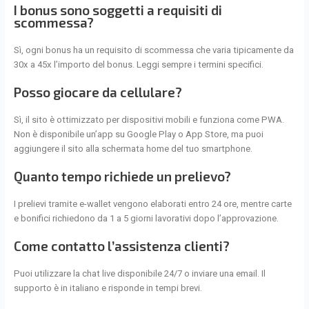
I bonus sono soggetti a requisiti di
scommessa?
Sì, ogni bonus ha un requisito di scommessa che varia tipicamente da
30x a 45x l’importo del bonus. Leggi sempre i termini specifici.
Posso giocare da cellulare?
Sì, il sito è ottimizzato per dispositivi mobili e funziona come PWA.
Non è disponibile un’app su Google Play o App Store, ma puoi
aggiungere il sito alla schermata home del tuo smartphone.
Quanto tempo richiede un prelievo?
I prelievi tramite e-wallet vengono elaborati entro 24 ore, mentre carte
e bonifici richiedono da 1 a 5 giorni lavorativi dopo l’approvazione.
Come contatto l’assistenza clienti?
Puoi utilizzare la chat live disponibile 24/7 o inviare una email. Il
supporto è in italiano e risponde in tempi brevi.