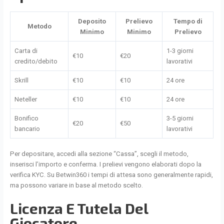
Deposito
Prelievo
Tempo di
Metodo
Minimo
Minimo
Prelievo
Carta di
1-3 giorni
€10
€20
credito/debito
lavorativi
Skrill
€10
€10
24 ore
Neteller
€10
€10
24 ore
Bonifico
3-5 giorni
€20
€50
bancario
lavorativi
Per depositare, accedi alla sezione “Cassa”, scegli il metodo,
inserisci l’importo e conferma. I prelievi vengono elaborati dopo la
verifica KYC. Su Betwin360 i tempi di attesa sono generalmente rapidi,
ma possono variare in base al metodo scelto.
Licenza E Tutela Del
Giocatore