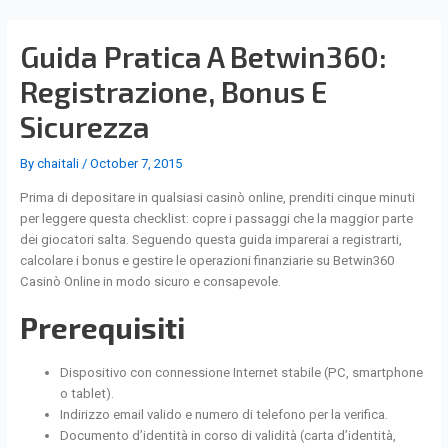
Skip
Post
to
navigation
Guida Pratica A Betwin360:
content
Registrazione, Bonus E
Sicurezza
By
chaitali
/
October 7, 2015
Prima di depositare in qualsiasi casinò online, prenditi cinque minuti
per leggere questa checklist: copre i passaggi che la maggior parte
dei giocatori salta. Seguendo questa guida imparerai a registrarti,
calcolare i bonus e gestire le operazioni finanziarie su Betwin360
Casinò Online in modo sicuro e consapevole.
Prerequisiti
Dispositivo con connessione Internet stabile (PC, smartphone
o tablet).
Indirizzo email valido e numero di telefono per la verifica.
Documento d’identità in corso di validità (carta d’identità,