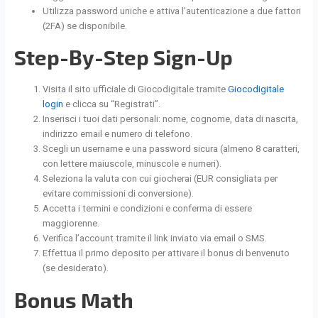
Utilizza password uniche e attiva l’autenticazione a due fattori
(2FA) se disponibile.
Step-By-Step Sign-Up
Visita il sito ufficiale di Giocodigitale tramite
Giocodigitale
login
e clicca su “Registrati”.
Inserisci i tuoi dati personali: nome, cognome, data di nascita,
indirizzo email e numero di telefono.
Scegli un username e una password sicura (almeno 8 caratteri,
con lettere maiuscole, minuscole e numeri).
Seleziona la valuta con cui giocherai (EUR consigliata per
evitare commissioni di conversione).
Accetta i termini e condizioni e conferma di essere
maggiorenne.
Verifica l’account tramite il link inviato via email o SMS.
Effettua il primo deposito per attivare il bonus di benvenuto
(se desiderato).
Bonus Math