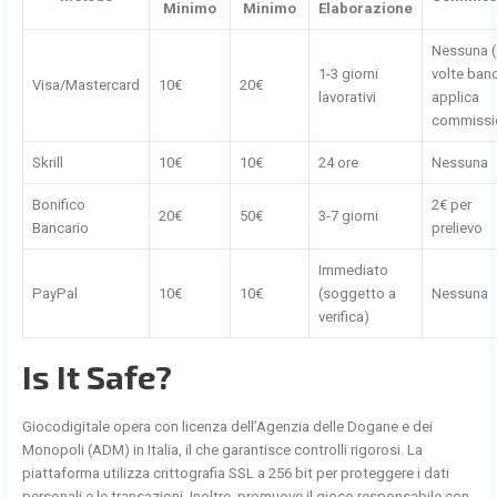
Minimo
Minimo
Elaborazione
Nessuna (
1-3 giorni
volte ban
Visa/Mastercard
10€
20€
lavorativi
applica
commissi
Skrill
10€
10€
24 ore
Nessuna
Bonifico
2€ per
20€
50€
3-7 giorni
Bancario
prelievo
Immediato
PayPal
10€
10€
(soggetto a
Nessuna
verifica)
Is It Safe?
Giocodigitale opera con licenza dell’Agenzia delle Dogane e dei
Monopoli (ADM) in Italia, il che garantisce controlli rigorosi. La
piattaforma utilizza crittografia SSL a 256 bit per proteggere i dati
personali e le transazioni. Inoltre, promuove il gioco responsabile con