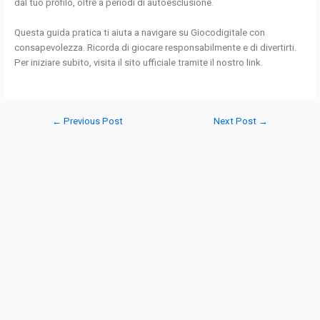
dal tuo profilo, oltre a periodi di autoesclusione.
Questa guida pratica ti aiuta a navigare su Giocodigitale con
consapevolezza. Ricorda di giocare responsabilmente e di divertirti.
Per iniziare subito, visita il sito ufficiale tramite il nostro link.
←
Previous Post
Next Post
→