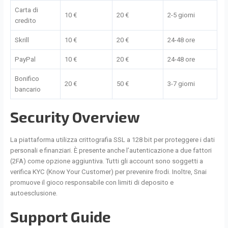
Carta di
10 €
20 €
2-5 giorni
credito
Skrill
10 €
20 €
24-48 ore
PayPal
10 €
20 €
24-48 ore
Bonifico
20 €
50 €
3-7 giorni
bancario
Security Overview
La piattaforma utilizza crittografia SSL a 128 bit per proteggere i dati
personali e finanziari. È presente anche l’autenticazione a due fattori
(2FA) come opzione aggiuntiva. Tutti gli account sono soggetti a
verifica KYC (Know Your Customer) per prevenire frodi. Inoltre, Snai
promuove il gioco responsabile con limiti di deposito e
autoesclusione.
Support Guide