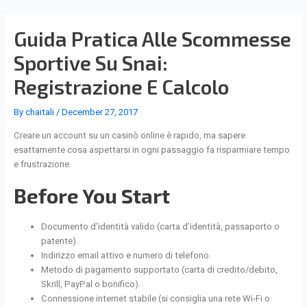
Skip
Post
to
navigation
Guida Pratica Alle Scommesse
content
Sportive Su Snai:
Registrazione E Calcolo
By
chaitali
/
December 27, 2017
Creare un account su un casinò online è rapido, ma sapere
esattamente cosa aspettarsi in ogni passaggio fa risparmiare tempo
e frustrazione.
Before You Start
Documento d’identità valido (carta d’identità, passaporto o
patente).
Indirizzo email attivo e numero di telefono.
Metodo di pagamento supportato (carta di credito/debito,
Skrill, PayPal o bonifico).
Connessione internet stabile (si consiglia una rete Wi-Fi o