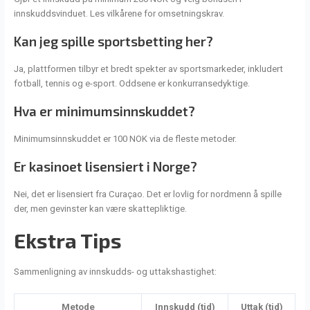
innskuddsvinduet. Les vilkårene for omsetningskrav.
Kan jeg spille sportsbetting her?
Ja, plattformen tilbyr et bredt spekter av sportsmarkeder, inkludert
fotball, tennis og e-sport. Oddsene er konkurransedyktige.
Hva er minimumsinnskuddet?
Minimumsinnskuddet er 100 NOK via de fleste metoder.
Er kasinoet lisensiert i Norge?
Nei, det er lisensiert fra Curaçao. Det er lovlig for nordmenn å spille
der, men gevinster kan være skattepliktige.
Ekstra Tips
Sammenligning av innskudds- og uttakshastighet:
Metode
Innskudd (tid)
Uttak (tid)