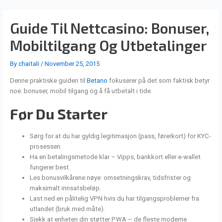
Skip
Post
to
navigation
Guide Til Nettcasino: Bonuser,
content
Mobiltilgang Og Utbetalinger
By
chaitali
/
November 25, 2015
Denne praktiske guiden til
Betano
fokuserer på det som faktisk betyr
noe: bonuser, mobil tilgang og å få utbetalt i tide.
Før Du Starter
Sørg for at du har gyldig legitimasjon (pass, førerkort) for KYC-
prosessen.
Ha en betalingsmetode klar – Vipps, bankkort eller e-wallet
fungerer best.
Les bonusvilkårene nøye: omsetningskrav, tidsfrister og
maksimalt innsatsbeløp.
Last ned en pålitelig VPN hvis du har tilgangsproblemer fra
utlandet (bruk med måte).
Sjekk at enheten din støtter PWA – de fleste moderne