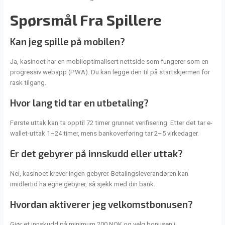
Spørsmål Fra Spillere
Kan jeg spille på mobilen?
Ja, kasinoet har en mobiloptimalisert nettside som fungerer som en
progressiv webapp (PWA). Du kan legge den til på startskjermen for
rask tilgang.
Hvor lang tid tar en utbetaling?
Første uttak kan ta opptil 72 timer grunnet verifisering. Etter det tar e-
wallet-uttak 1–24 timer, mens bankoverføring tar 2–5 virkedager.
Er det gebyrer på innskudd eller uttak?
Nei, kasinoet krever ingen gebyrer. Betalingsleverandøren kan
imidlertid ha egne gebyrer, så sjekk med din bank.
Hvordan aktiverer jeg velkomstbonusen?
Gjør et innskudd på minimum 200 NOK og velg bonusen i