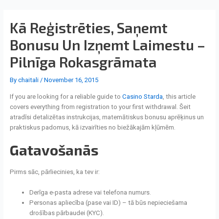
Skip
Post
to
navigation
Kā Reģistrēties, Saņemt
content
Bonusu Un Izņemt Laimestu –
Pilnīga Rokasgrāmata
By
chaitali
/
November 16, 2015
If you are looking for a reliable guide to
Casino Starda
, this article
covers everything from registration to your first withdrawal. Šeit
atradīsi detalizētas instrukcijas, matemātiskus bonusu aprēķinus un
praktiskus padomus, kā izvairīties no biežākajām kļūmēm.
Gatavošanās
Pirms sāc, pārliecinies, ka tev ir:
Derīga e-pasta adrese vai telefona numurs.
Personas apliecība (pase vai ID) – tā būs nepieciešama
drošības pārbaudei (KYC).