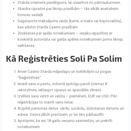
Stabila interneta pieslēgums, lai izvairītos no pārtraukumiem.
Skaidra izpratne par likmju prasībām – tās sīkāk analizēsim
bonusu sadaļā.
Sagatavots maksājuma veids (karte, e-maks vai kriptovalūta),
kas atbilst Starda Casino prasībām.
Zināšanas par spēļu noteikumiem – iesaku iepazīties ar
konkrētā automāta vai galda spēles noteikumiem pirms likmju
veikšanas.
Kā Reģistrēties Soli Pa Solim
Atver Casino Starda mājaslapu un noklikšķini uz pogas
“Reģistrēties”.
Ievadi savu e-pastu, izdomā spēcīgu paroli (vismaz 8
rakstzīmes, iekļaujot ciparus un speciālās zīmes).
Izvēlies savu valsti un valūtu – piemēram, EUR vai USD. Pēc
reģistrācijas to mainīt vairs nevar.
Aizpildi personas datus: vārdu, uzvārdu, dzimšanas datumu un
adresi. Datos jābūt precīziem, jo tie tiks pārbaudīti.
Apstiprini, ka esi 18 gadu vecumu sasniedzis, un piekrīti
noteikumiem.