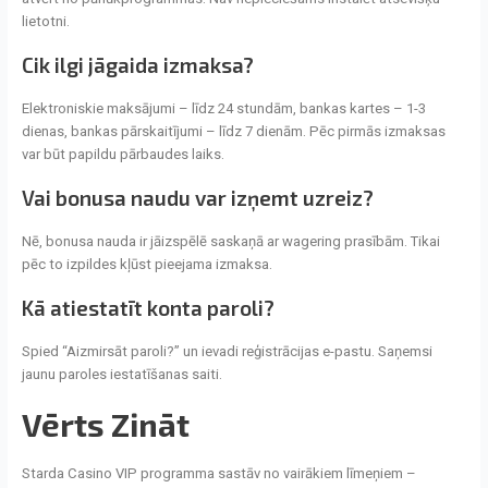
lietotni.
Cik ilgi jāgaida izmaksa?
Elektroniskie maksājumi – līdz 24 stundām, bankas kartes – 1-3
dienas, bankas pārskaitījumi – līdz 7 dienām. Pēc pirmās izmaksas
var būt papildu pārbaudes laiks.
Vai bonusa naudu var izņemt uzreiz?
Nē, bonusa nauda ir jāizspēlē saskaņā ar wagering prasībām. Tikai
pēc to izpildes kļūst pieejama izmaksa.
Kā atiestatīt konta paroli?
Spied “Aizmirsāt paroli?” un ievadi reģistrācijas e-pastu. Saņemsi
jaunu paroles iestatīšanas saiti.
Vērts Zināt
Starda Casino VIP programma sastāv no vairākiem līmeņiem –