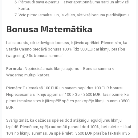
Pārbaudi savu e-pastu – atver apstiprinājuma saiti un aktivizē
kontu.
Veic pirmo iemaksu un, ja vēlies, aktivizē bonusa piedāvājumu.
Bonusa Matemātika
Lai saprastu, cik izdevīgs ir bonuss, ir jāveic aprēķini. Pieņemsim, ka
Starda Casino piedāvā bonuss 100% līdz 500 EUR ar likmju prasību
(wagering) 35x bonusa summai.
Formula:
Nepieciešamais likmju apjoms = Bonusa summa ×
Wagering multiplikators.
Piemērs: Tu iemaksā 100 EUR un saņem papildus 100 EUR bonusu.
Nepieciešamais likmju apjoms ir 100 × 35 = 3500 EUR. Tas nozīmē, ka
pirms izmaksas tev ir jāizspēlē spēles par kopējo likmju summu 3500
EUR.
Svarīgi zināt, ka dažādas spēles dod atšķirīgu ieguldījumu likmju
izpildē. Piemēram, spēļu automāti parasti dod 100%, bet rulete – tikai
10% no likmju summas. Ja spēlē ruleti, 3500 EUR prasība faktiski ir 35