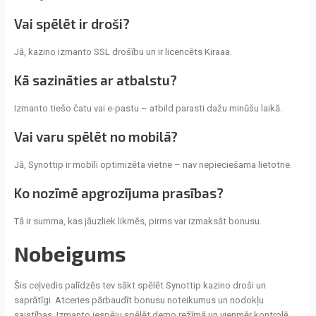
Vai spēlēt ir droši?
Jā, kazino izmanto SSL drošību un ir licencēts Kiraaa.
Kā sazināties ar atbalstu?
Izmanto tiešo čatu vai e-pastu – atbild parasti dažu minūšu laikā.
Vai varu spēlēt no mobilā?
Jā, Synottip ir mobīli optimizēta vietne – nav nepieciešama lietotne.
Ko nozīmē apgrozījuma prasības?
Tā ir summa, kas jāuzliek likmēs, pirms var izmaksāt bonusu.
Nobeigums
Šis ceļvedis palīdzēs tev sākt spēlēt Synottip kazino droši un
saprātīgi. Atceries pārbaudīt bonusu noteikumus un nodokļu
saistības. Izmanto iespēju spēlēt demo režīmā un vienmēr kontrolē