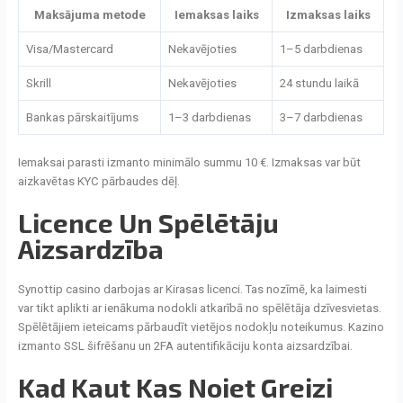
Maksājuma metode
Iemaksas laiks
Izmaksas laiks
Visa/Mastercard
Nekavējoties
1–5 darbdienas
Skrill
Nekavējoties
24 stundu laikā
Bankas pārskaitījums
1–3 darbdienas
3–7 darbdienas
Iemaksai parasti izmanto minimālo summu 10 €. Izmaksas var būt
aizkavētas KYC pārbaudes dēļ.
Licence Un Spēlētāju
Aizsardzība
Synottip casino darbojas ar Kirasas licenci. Tas nozīmē, ka laimesti
var tikt aplikti ar ienākuma nodokli atkarībā no spēlētāja dzīvesvietas.
Spēlētājiem ieteicams pārbaudīt vietējos nodokļu noteikumus. Kazino
izmanto SSL šifrēšanu un 2FA autentifikāciju konta aizsardzībai.
Kad Kaut Kas Noiet Greizi