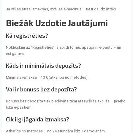
Ja vēlies ātras izmaksas, izvēlies e-maciņus – tie ir daudz ātrāki.
Biežāk Uzdotie Jautājumi
Kā reģistrēties?
Noklikšķini uz “Reģistrēties”, aizpildi formu, apstiprini e-pastu – un
esi gatavs.
Kāds ir minimālais depozīts?
Minimālā iemaksa ir 10 € (atkarībā no metodes).
Vai ir bonuss bez depozīta?
Bonuss bez depozīta tiek piedāvāts tikai atsevišķās akcijās – jāseko
līdzi e-pastiem.
Cik ilgi jāgaida izmaksa?
Atkarīgs no metodes – no 24 stundām līdz 7 darbdienām.