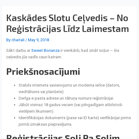
Skip
Post
to
navigation
Kaskādes Slotu Ceļvedis – No
content
Reģistrācijas Līdz Laimestam
By
chaitali
/
May 9, 2018
Sākt darbu ar
Sweet Bonanza
ir vienkārši, kad zināt soļus — šis
ceļvedis jūs vadīs cauri katram.
Priekšnosacījumi
Stabils interneta savienojums un moderna ierīce (dators,
viedtālrunis vai planšete).
Derīga e-pasta adrese un tālruņa numurs reģistrācijai.
Jābūt vismaz 18 gadus vecam (vai pilngadīgam atbilstoši
vietējiem likumiem).
Identifikācijas dokuments (pase vai ID karte) verifikācijai pirms
pirmā izmaksas pieprasījuma.
Reģistrācijas Soli Pa Solim