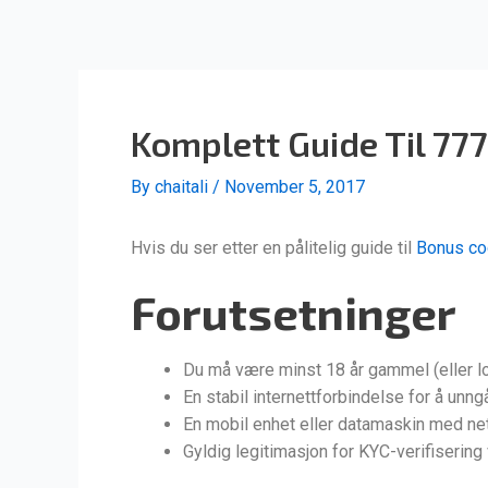
Skip
Post
to
navigation
content
Komplett Guide Til 777
By
chaitali
/
November 5, 2017
Hvis du ser etter en pålitelig guide til
Bonus co
Forutsetninger
Du må være minst 18 år gammel (eller lovl
En stabil internettforbindelse for å unng
En mobil enhet eller datamaskin med nett
Gyldig legitimasjon for KYC-verifisering 