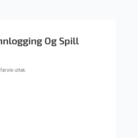
nnlogging Og Spill
 første uttak.