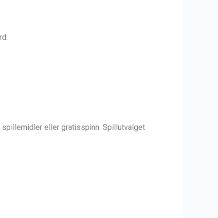
rd.
pillemidler eller gratisspinn. Spillutvalget