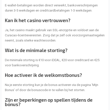
E-wallet-betalingen worden direct verwerkt, bankoverschrijvingen
duren 3-5 werkdagen en creditcardbetalingen 1-3 werkdagen.
Kan ik het casino vertrouwen?
Ja, het casino maakt gebruik van SSL-encryptie en voldoet aan de
Curacao-licentievereisten. Zorg dat je zelf ook voorzorgsmaatregelen
neemt, zoals sterke wachtwoorden.
Wat is de minimale storting?
De minimale storting is €10 voor iDEAL, €20 voor creditcard en €25
voor bankoverschrijving.
Hoe activeer ik de welkomstbonus?
Na je eerste storting kun je de bonus activeren via de pagina ‘Mijn
Bonus’ of door de bonuscode in te vullen bij het storten.
Zijn er beperkingen op spellen tijdens de
bonus?