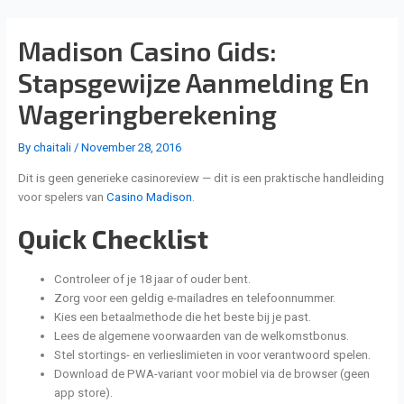
Skip
Post
to
navigation
Madison Casino Gids:
content
Stapsgewijze Aanmelding En
Wageringberekening
By
chaitali
/
November 28, 2016
Dit is geen generieke casinoreview — dit is een praktische handleiding
voor spelers van
Casino Madison
.
Quick Checklist
Controleer of je 18 jaar of ouder bent.
Zorg voor een geldig e-mailadres en telefoonnummer.
Kies een betaalmethode die het beste bij je past.
Lees de algemene voorwaarden van de welkomstbonus.
Stel stortings- en verlieslimieten in voor verantwoord spelen.
Download de PWA-variant voor mobiel via de browser (geen
app store).