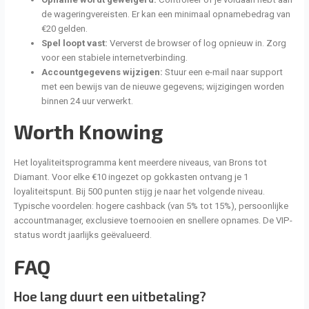
de wageringvereisten. Er kan een minimaal opnamebedrag van
€20 gelden.
Spel loopt vast:
Ververst de browser of log opnieuw in. Zorg
voor een stabiele internetverbinding.
Accountgegevens wijzigen:
Stuur een e-mail naar support
met een bewijs van de nieuwe gegevens; wijzigingen worden
binnen 24 uur verwerkt.
Worth Knowing
Het loyaliteitsprogramma kent meerdere niveaus, van Brons tot
Diamant. Voor elke €10 ingezet op gokkasten ontvang je 1
loyaliteitspunt. Bij 500 punten stijg je naar het volgende niveau.
Typische voordelen: hogere cashback (van 5% tot 15%), persoonlijke
accountmanager, exclusieve toernooien en snellere opnames. De VIP-
status wordt jaarlijks geëvalueerd.
FAQ
Hoe lang duurt een uitbetaling?