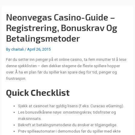
Skip
Post
to
navigation
Neonvegas Casino-Guide –
content
Registrering, Bonuskrav Og
Betalingsmetoder
By
chaitali
/
April 26, 2015
Før du setter inn penger på et online casino, ta fem minutter til å lese
denne sjekklisten – den dekker stegene de fleste spillere hopper
over. Å ha en plan før du spiller kan spare deg for tid, penger og
frustrasjon.
Quick Checklist
Sjekk at casinoet har gyldig lisens (f.eks. Curacao eGaming).
Les bonusvilkårene nøye: omsetningskrav, tidsfrister og
maksinnsats.
Bekreft at betalingsmetodene du ønsker er tilgjengelige.
Prøv spilleautomater i demomodus før du spiller med ekte