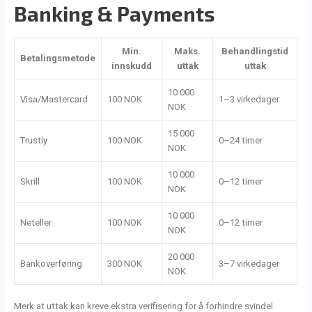
Banking & Payments
Min.
Maks.
Behandlingstid
Betalingsmetode
innskudd
uttak
uttak
10 000
Visa/Mastercard
100 NOK
1–3 virkedager
NOK
15 000
Trustly
100 NOK
0–24 timer
NOK
10 000
Skrill
100 NOK
0–12 timer
NOK
10 000
Neteller
100 NOK
0–12 timer
NOK
20 000
Bankoverføring
300 NOK
3–7 virkedager
NOK
Merk at uttak kan kreve ekstra verifisering for å forhindre svindel.