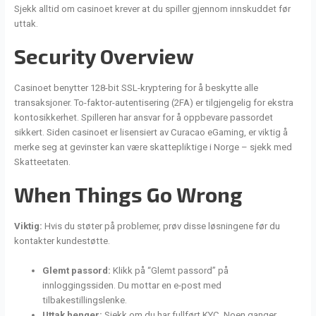
Sjekk alltid om casinoet krever at du spiller gjennom innskuddet før
uttak.
Security Overview
Casinoet benytter 128-bit SSL-kryptering for å beskytte alle
transaksjoner. To-faktor-autentisering (2FA) er tilgjengelig for ekstra
kontosikkerhet. Spilleren har ansvar for å oppbevare passordet
sikkert. Siden casinoet er lisensiert av Curacao eGaming, er viktig å
merke seg at gevinster kan være skattepliktige i Norge – sjekk med
Skatteetaten.
When Things Go Wrong
Viktig:
Hvis du støter på problemer, prøv disse løsningene før du
kontakter kundestøtte.
Glemt passord:
Klikk på “Glemt passord” på
innloggingssiden. Du mottar en e-post med
tilbakestillingslenke.
Uttak henger:
Sjekk om du har fullført KYC. Noen ganger