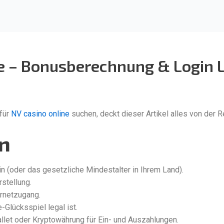
de – Bonusberechnung & Login 
für
NV casino online
suchen, deckt dieser Artikel alles von der R
n
n (oder das gesetzliche Mindestalter in Ihrem Land).
stellung.
ernetzugang.
-Glücksspiel legal ist.
allet oder Kryptowährung für Ein- und Auszahlungen.