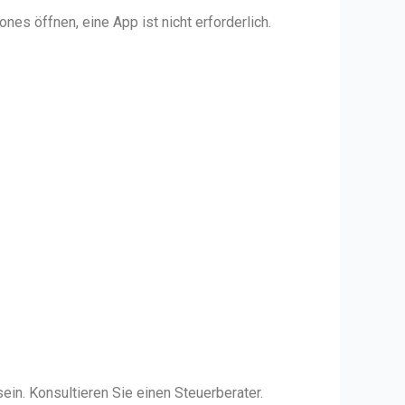
es öffnen, eine App ist nicht erforderlich.
ein. Konsultieren Sie einen Steuerberater.