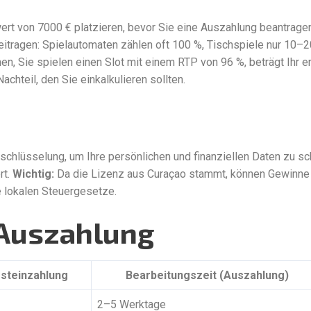
t von 7000 € platzieren, bevor Sie eine Auszahlung beantrage
itragen: Spielautomaten zählen oft 100 %, Tischspiele nur 10–2
, Sie spielen einen Slot mit einem RTP von 96 %, beträgt Ihr er
achteil, den Sie einkalkulieren sollten.
lüsselung, um Ihre persönlichen und finanziellen Daten zu sch
rt.
Wichtig:
Da die Lizenz aus Curaçao stammt, können Gewinne i
ie lokalen Steuergesetze.
 Auszahlung
steinzahlung
Bearbeitungszeit (Auszahlung)
2–5 Werktage