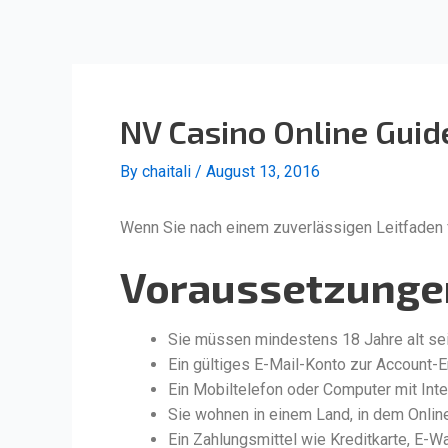
Skip
Post
to
navigation
content
NV Casino Online Gui
By
chaitali
/
August 13, 2016
Wenn Sie nach einem zuverlässigen Leitfaden 
Voraussetzunge
Sie müssen mindestens 18 Jahre alt sei
Ein gültiges E-Mail-Konto zur Account-Er
Ein Mobiltelefon oder Computer mit Int
Sie wohnen in einem Land, in dem Online
Ein Zahlungsmittel wie Kreditkarte, E-W