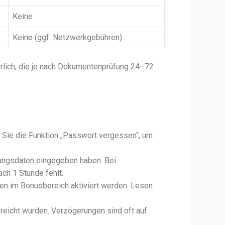
Keine
Keine (ggf. Netzwerkgebühren)
erlich, die je nach Dokumentenprüfung 24–72
 Sie die Funktion „Passwort vergessen“, um
hlungsdaten eingegeben haben. Bei
ch 1 Stunde fehlt.
n im Bonusbereich aktiviert werden. Lesen
reicht wurden. Verzögerungen sind oft auf