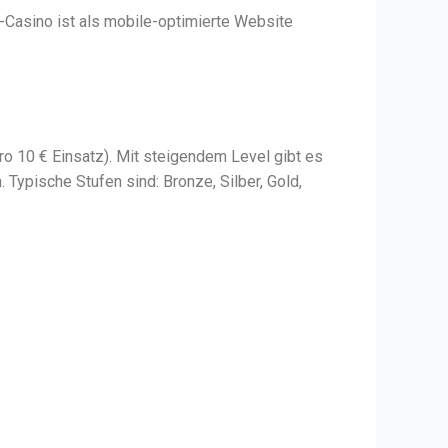
-Casino ist als mobile-optimierte Website
o 10 € Einsatz). Mit steigendem Level gibt es
 Typische Stufen sind: Bronze, Silber, Gold,