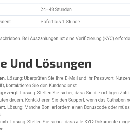
24–48 Stunden
valent
Sofort bis 1 Stunde
chrieben. Bei Auszahlungen ist eine Verifizierung (KYC) erford
me Und Lösungen
en.
Lösung: Überprüfen Sie Ihre E-Mail und Ihr Passwort. Nutzen
ilft, kontaktieren Sie den Kundendienst.
ngezeigt.
Lösung: Stellen Sie sicher, dass Sie die richtigen Za
ten dauern. Kontaktieren Sie den Support, wenn das Guthaben na
rt.
Lösung: Manche Boni erfordern einen Bonuscode oder müsse
u.
ich.
Lösung: Stellen Sie sicher, dass alle KYC-Dokumente einge
en.