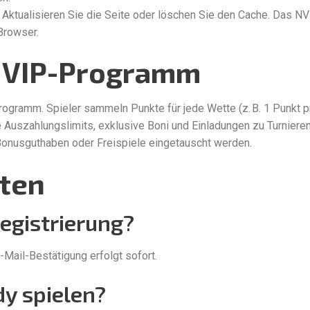
Aktualisieren Sie die Seite oder löschen Sie den Cache. Das NV
Browser.
 VIP-Programm
ogramm. Spieler sammeln Punkte für jede Wette (z. B. 1 Punkt pr
 Auszahlungslimits, exklusive Boni und Einladungen zu Turnieren.
Bonusguthaben oder Freispiele eingetauscht werden.
ten
Registrierung?
Mail-Bestätigung erfolgt sofort.
y spielen?