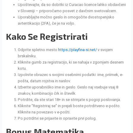
Upoštevajte, da so dobitki iz Curacao licence lahko obdavčeni
v Sloveniji – priporočamo posvet z davčnim svetovalcem.
Uporabljajte močno geslo in omogočite dvostopenjsko
avtentikacijo (2FA), če je na voljo.
Kako Se Registrirati
Odprite spletno mesto
https://playfina-si.net/
v svojem
brskalniku.
Kliknite gumb za registracijo, ki se nahaja v zgornjem desnem
kotu.
Izpolnite obrazec s svojimi osebnimi podatki: ime, priimek, e-
pošta, datum rojstva in naslov.
Izberite uporabniško ime in geslo. Geslo naj vsebuje vsaj 8
znakov, kombinacijo črk in številk.
Potrdite, da ste stari 18+ in se strinjate s pogoji poslovanja.
Kliknite “Registriraj se” in prejeli boste potrditveno e-pošto.
Kliknite na povezavo v e-pošti.
Po potrditvi se prijavite in opravite prvi polog.
Bonus Matematika