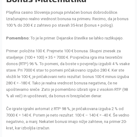
Playfina casino Slovenija ponuja privlačen bonus dobrodošlice.
Izračunajmo realno vrednost bonusa na primeru. Recimo, da je bonus
100 % do 200 € z zahtevo po stavah 35-krat (bonus + polog).
Pomembno:
To je le primer. Dejanske številke se lahko razlikujejo.
Primer: položite 100 €. Prejmete 100 € bonusa. Skupni znesek za
stavljenje: (100 + 100) × 35 = 7000 €. Povprečna igra ima teoretični
donos (RTP) 96 %. To pomeni, da boste v povprečju izgubili 4 % vsake
stave. Pri 7000 € stav to pomeni pričakovano izgubo 280 €. Ker ste
vložili le 100 €, je pričakovani neto rezultat: bonus 100 € minus izguba
280 € = -180 €. Tako je realna vrednost bonusa negativna, če ne
upoštevamo sreče. Zato je pomembno izbrati igre z visokim RTP (98
% ali več) in upoštevati, da bonus ni brezplačen denar.
Če igrate igralni avtomat z RTP 98 %, je pričakovana izguba 2 % od
7000 € = 140 €. Potem je neto rezultat: 100 € – 140 € = -40 €. Še vedno
negativno, a manj. Nekateri bonusi imajo nižje zahteve, na primer 20-
krat, kar izboljša izračun.