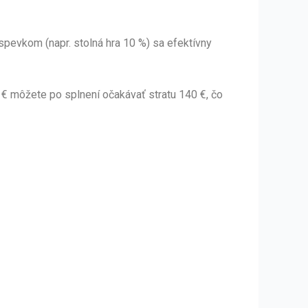
íspevkom (napr. stolná hra 10 %) sa efektívny
 € môžete po splnení očakávať stratu 140 €, čo