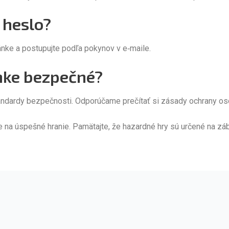
 heslo?
ránke a postupujte podľa pokynov v e‑maile.
ánke bezpečné?
tandardy bezpečnosti. Odporúčame prečítať si zásady ochrany os
e na úspešné hranie. Pamätajte, že hazardné hry sú určené na záb