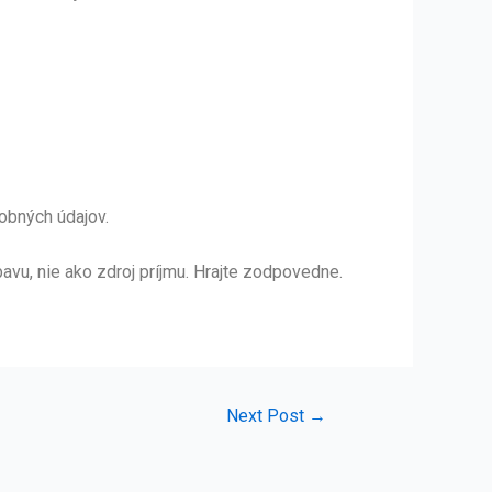
obných údajov.
avu, nie ako zdroj príjmu. Hrajte zodpovedne.
Next Post
→