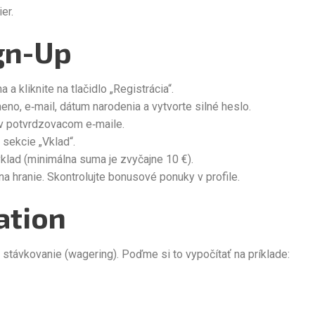
er.
gn-Up
 a kliknite na tlačidlo „Registrácia“.
no, e‑mail, dátum narodenia a vytvorte silné heslo.
 v potvrdzovacom e‑maile.
 sekcie „Vklad“.
klad (minimálna suma je zvyčajne 10 €).
a hranie. Skontrolujte bonusové ponuky v profile.
ation
 stávkovanie (wagering). Poďme si to vypočítať na príklade: