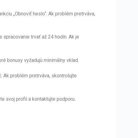
unkciu „Obnoviť heslo“. Ak problém pretrváva,
 spracovanie trvať až 24 hodín. Ak je
toré bonusy vyžadujú minimálny vklad.
. Ak problém pretrváva, skontrolujte
svoj profil a kontaktujte podporu.