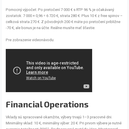
Pomocný výpočet: Po pretočení 7 000 € s RTP 96 % je očakávaný
zostatok: 7 000 × 0,96 = 6 720 €, strata 280 €. Plus 10 € z free spinov –
celková strata 270 €. Z pôvodných 200 € máte po pretočení približne
-70 €, ale bonus je na účte. Reálne musíte mať šťastie.
Pre zobrazenie videonávodu:
Financial Operations
Vklady sú spracované okamžite, výbery trvajú 1–3 pracovné dni.
Minimálny vklad: 10 €, minimálny výber: 20 €. Pri prvom výbere je nutné