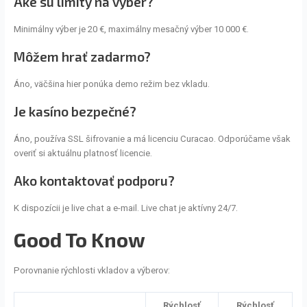
Aké sú limity na výber?
Minimálny výber je 20 €, maximálny mesačný výber 10 000 €.
Môžem hrať zadarmo?
Áno, väčšina hier ponúka demo režim bez vkladu.
Je kasíno bezpečné?
Áno, používa SSL šifrovanie a má licenciu Curacao. Odporúčame však
overiť si aktuálnu platnosť licencie.
Ako kontaktovať podporu?
K dispozícii je live chat a e-mail. Live chat je aktívny 24/7.
Good To Know
Porovnanie rýchlosti vkladov a výberov:
Rýchlosť
Rýchlosť