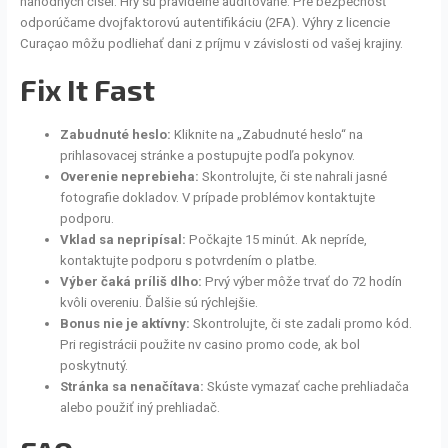
náhodných čísel. Hry sú pravidelne auditované. Pre bezpečnosť
odporúčame dvojfaktorovú autentifikáciu (2FA). Výhry z licencie
Curaçao môžu podliehať dani z príjmu v závislosti od vašej krajiny.
Fix It Fast
Zabudnuté heslo:
Kliknite na „Zabudnuté heslo“ na
prihlasovacej stránke a postupujte podľa pokynov.
Overenie neprebieha:
Skontrolujte, či ste nahrali jasné
fotografie dokladov. V prípade problémov kontaktujte
podporu.
Vklad sa nepripísal:
Počkajte 15 minút. Ak nepríde,
kontaktujte podporu s potvrdením o platbe.
Výber čaká príliš dlho:
Prvý výber môže trvať do 72 hodín
kvôli overeniu. Ďalšie sú rýchlejšie.
Bonus nie je aktívny:
Skontrolujte, či ste zadali promo kód.
Pri registrácii použite nv casino promo code, ak bol
poskytnutý.
Stránka sa nenačítava:
Skúste vymazať cache prehliadača
alebo použiť iný prehliadač.