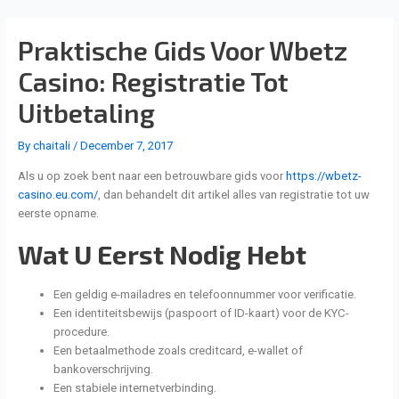
Skip
Post
to
navigation
Praktische Gids Voor Wbetz
content
Casino: Registratie Tot
Uitbetaling
By
chaitali
/
December 7, 2017
Als u op zoek bent naar een betrouwbare gids voor
https://wbetz-
casino.eu.com/
, dan behandelt dit artikel alles van registratie tot uw
eerste opname.
Wat U Eerst Nodig Hebt
Een geldig e-mailadres en telefoonnummer voor verificatie.
Een identiteitsbewijs (paspoort of ID-kaart) voor de KYC-
procedure.
Een betaalmethode zoals creditcard, e-wallet of
bankoverschrijving.
Een stabiele internetverbinding.