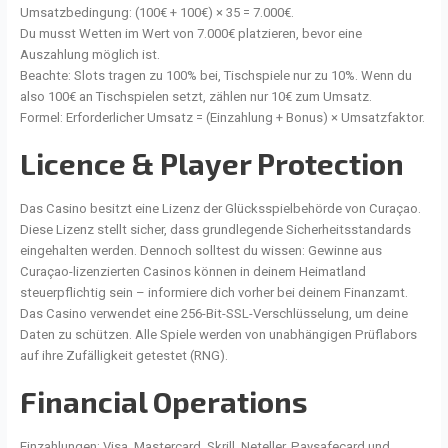
Umsatzbedingung: (100€ + 100€) × 35 = 7.000€.
Du musst Wetten im Wert von 7.000€ platzieren, bevor eine
Auszahlung möglich ist.
Beachte: Slots tragen zu 100% bei, Tischspiele nur zu 10%. Wenn du
also 100€ an Tischspielen setzt, zählen nur 10€ zum Umsatz.
Formel: Erforderlicher Umsatz = (Einzahlung + Bonus) × Umsatzfaktor.
Licence & Player Protection
Das Casino besitzt eine Lizenz der Glücksspielbehörde von Curaçao.
Diese Lizenz stellt sicher, dass grundlegende Sicherheitsstandards
eingehalten werden. Dennoch solltest du wissen: Gewinne aus
Curaçao-lizenzierten Casinos können in deinem Heimatland
steuerpflichtig sein – informiere dich vorher bei deinem Finanzamt.
Das Casino verwendet eine 256-Bit-SSL-Verschlüsselung, um deine
Daten zu schützen. Alle Spiele werden von unabhängigen Prüflabors
auf ihre Zufälligkeit getestet (RNG).
Financial Operations
Einzahlungen: Visa, Mastercard, Skrill, Neteller, Paysafecard und