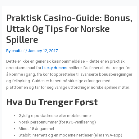
Skip
Post
to
navigation
Praktisk Casino-Guide: Bonus,
content
Uttak Og Tips For Norske
Spillere
By
chaitali
/
January 12, 2017
Dette er ikke en generisk kasinoanmeldelse – dette er en praktisk
operatørmanual for
Lucky dreams
-spillere. Du finner alt du trenger for
å komme i gang, fra kontoopprettelse til avanserte bonusberegninger
og feilsøking. Guiden er basert på virkelige erfaringer med
plattformen og tar for seg vanlige utfordringer norske spillere møter.
Hva Du Trenger Først
Gyldig e-postadresse eller mobilnummer
Norsk personnummer (for KYC-verifisering)
Minst 18 år gammel
Stabilt internett og en moderne nettleser (eller PWA-app)