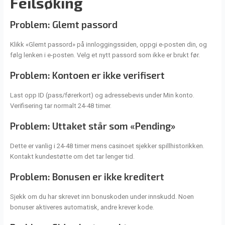
Feilsøking
Problem: Glemt passord
Klikk «Glemt passord» på innloggingssiden, oppgi e-posten din, og
følg lenken i e-posten. Velg et nytt passord som ikke er brukt før.
Problem: Kontoen er ikke verifisert
Last opp ID (pass/førerkort) og adressebevis under Min konto.
Verifisering tar normalt 24-48 timer.
Problem: Uttaket står som «Pending»
Dette er vanlig i 24-48 timer mens casinoet sjekker spillhistorikken.
Kontakt kundestøtte om det tar lenger tid.
Problem: Bonusen er ikke kreditert
Sjekk om du har skrevet inn bonuskoden under innskudd. Noen
bonuser aktiveres automatisk, andre krever kode.