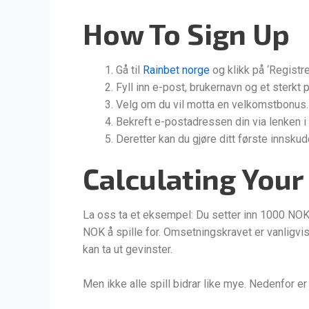
How To Sign Up
Gå til
Rainbet norge
og klikk på ‘Registrer
Fyll inn e-post, brukernavn og et sterkt
Velg om du vil motta en velkomstbonus. H
Bekreft e-postadressen din via lenken i 
Deretter kan du gjøre ditt første innsku
Calculating You
La oss ta et eksempel: Du setter inn 1000 NOK
NOK å spille for. Omsetningskravet er vanligvis
kan ta ut gevinster.
Men ikke alle spill bidrar like mye. Nedenfor er