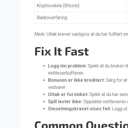
Kryptovaluta (Bitcoin)
Bankoverføring
Merk: Uttak krever vanligvis at du har fullført o
Fix It Fast
Logg inn problem:
Sjekk at du bruker ri
nettleserbufferen.
Bonusen er ikke kreditert:
Sørg for at
vedvarer.
Uttak er forsinket:
Sjekk at du har sen
Spill laster ikke:
Oppdater nettleseren e
Omsetningskravet vises feil:
Logg ut 
Common Questi