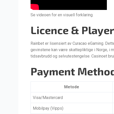
Se videoen for en visuell forklaring.
Licence & Player
Rainbet er lisensiert av Curacao eGaming. Dette 
gevinstene kan være skattepliktige i Norge, i m
tidsavbrudd og selvutestengelse. Casinoet bru
Payment Metho
Metode
Visa/Mastercard
Mobilpay (Vipps)