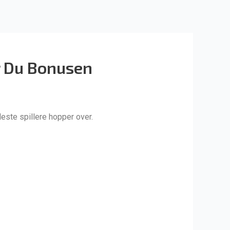
r Du Bonusen
leste spillere hopper over.