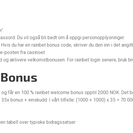
’.
 passord. Du vil også bli bedt om å oppgi personopplysninger.
vis du har en rainbet bonus code, skriver du den inn i det angitte
e-posten fra casinoet.
dd og aktivere velkomstbonusen. For rainbet login senere, bruk b
r Bonus
 og får en 100 % rainbet welcome bonus opptil 2000 NOK. Det bet
 35x bonus + innskudd. I vårt tilfelle: (1000 + 1000) x 35 = 70 
 en tabell over typiske bidragssatser: