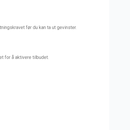
ingskravet før du kan ta ut gevinster.
for å aktivere tilbudet.