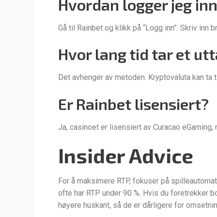
Hvordan logger jeg in
Gå til Rainbet og klikk på “Logg inn”. Skriv inn 
Hvor lang tid tar et ut
Det avhenger av metoden. Kryptovaluta kan ta t
Er Rainbet lisensiert?
Ja, casinoet er lisensiert av Curacao eGaming,
Insider Advice
For å maksimere RTP, fokuser på spilleautoma
ofte har RTP under 90 %. Hvis du foretrekker bo
høyere huskant, så de er dårligere for omsetni