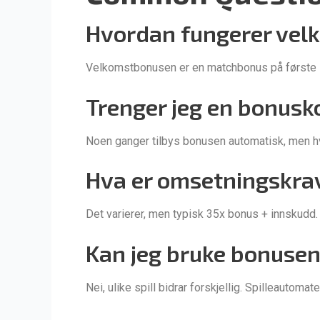
Hvordan fungerer vel
Velkomstbonusen er en matchbonus på første inn
Trenger jeg en bonusk
Noen ganger tilbys bonusen automatisk, men hvi
Hva er omsetningskra
Det varierer, men typisk 35x bonus + innskudd. L
Kan jeg bruke bonusen 
Nei, ulike spill bidrar forskjellig. Spilleautoma