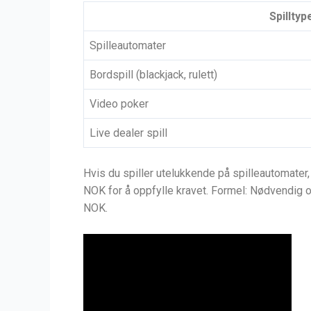
Spilltyp
Spilleautomater
Bordspill (blackjack, rulett)
Video poker
Live dealer spill
Hvis du spiller utelukkende på spilleautomate
NOK for å oppfylle kravet. Formel: Nødvendig o
NOK.