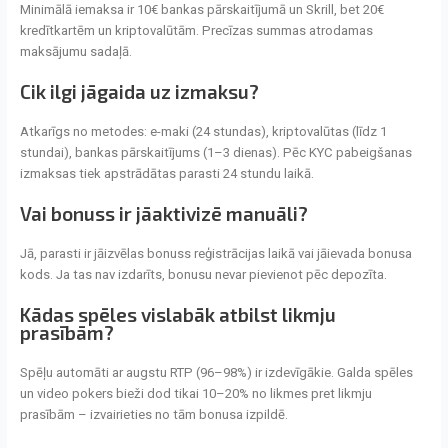
Minimālā iemaksa ir 10€ bankas pārskaitījumā un Skrill, bet 20€
kredītkartēm un kriptovalūtām. Precīzas summas atrodamas
maksājumu sadaļā.
Cik ilgi jāgaida uz izmaksu?
Atkarīgs no metodes: e-maki (24 stundas), kriptovalūtas (līdz 1
stundai), bankas pārskaitījums (1–3 dienas). Pēc KYC pabeigšanas
izmaksas tiek apstrādātas parasti 24 stundu laikā.
Vai bonuss ir jāaktivizē manuāli?
Jā, parasti ir jāizvēlas bonuss reģistrācijas laikā vai jāievada bonusa
kods. Ja tas nav izdarīts, bonusu nevar pievienot pēc depozīta.
Kādas spēles vislabāk atbilst likmju
prasībām?
Spēļu automāti ar augstu RTP (96–98%) ir izdevīgākie. Galda spēles
un video pokers bieži dod tikai 10–20% no likmes pret likmju
prasībām – izvairieties no tām bonusa izpildē.