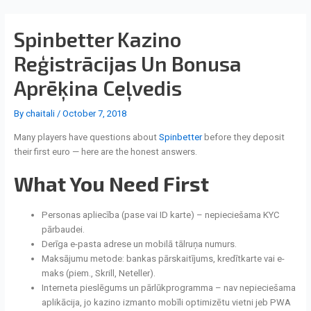
Skip
Post
to
navigation
Spinbetter Kazino
content
Reģistrācijas Un Bonusa
Aprēķina Ceļvedis
By
chaitali
/
October 7, 2018
Many players have questions about
Spinbetter
before they deposit
their first euro — here are the honest answers.
What You Need First
Personas apliecība (pase vai ID karte) – nepieciešama KYC
pārbaudei.
Derīga e-pasta adrese un mobilā tālruņa numurs.
Maksājumu metode: bankas pārskaitījums, kredītkarte vai e-
maks (piem., Skrill, Neteller).
Interneta pieslēgums un pārlūkprogramma – nav nepieciešama
aplikācija, jo kazino izmanto mobīli optimizētu vietni jeb PWA