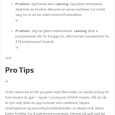
Problem:
Spill laster ikke.
Løsning:
Oppdater nettleseren,
deaktiver ad-blocker, eller prøv en annen nettleser. For mobil,
sørg for at du har stabil internettforbindelse.
\n
Problem:
Jeg har glemt brukernavnet.
Løsning:
Bruk e-
postadressen din for å logge inn, eller kontakt kundestøtte for
å få brukernavnet tilsendt.
\n
\n\n
Pro Tips
\n
Total Casino har et VIP-program med flere nivåer. Du samler poeng for
hver innsats du gjør – typisk 1 poeng per 20 NOK innsats. Når du når
et nytt nivå, låser du opp bonuser som cashback, høyere
uttaksgrenser og personlig kundebehandler. Jo høyere nivå, desto
bedre fordeler. For å maksimere poengene, fokuser på spill med lav