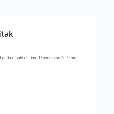
itak
d getting paid on time. U ovom vodiču ćemo