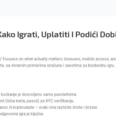
ko Igrati, Uplatiti I Podići Dob
g/
focuses on what actually matters: bonuses, mobile access, an
ate, sa stvarnim primerima izračuna i savetima za bezbednu igru.
– kockanje je dozvoljeno samo punoletnima.
t (lična karta, pasoš) za KYC verifikaciju.
ici ili kriptovalute – svaki ima različite limite i brzine.
odgovorna igra je ključna.