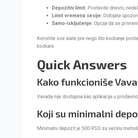
Depozitni limit:
Postavite dnevni, nedel
Limit vremena sesije:
Dobijate upozor
Samo-isključenje:
Opcija da se privreme
Koristite ove alate pre nego što kockanje post
kockare.
Quick Answers
Kako funkcioniše Vava
Vavada nije dostupna kao aplikacija u prodavni
Koji su minimalni depoz
Minimalni depozit je 500 RSD za većinu metoda