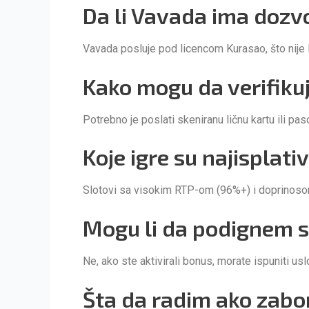
Da li Vavada ima dozvo
Vavada posluje pod licencom Kurasao, što nije lo
Kako mogu da verifiku
Potrebno je poslati skeniranu ličnu kartu ili pa
Koje igre su najisplati
Slotovi sa visokim RTP-om (96%+) i doprinosom
Mogu li da podignem s
Ne, ako ste aktivirali bonus, morate ispuniti us
Šta da radim ako zabo