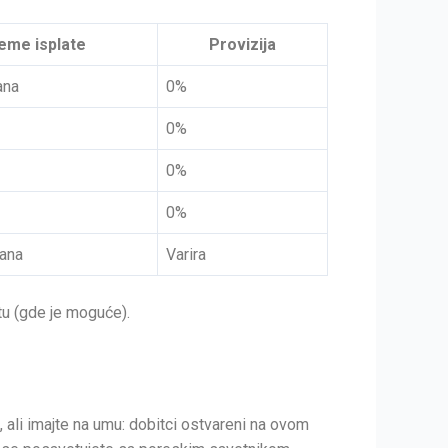
eme isplate
Provizija
ana
0%
0%
0%
0%
dana
Varira
atu (gde je moguće).
 ali imajte na umu: dobitci ostvareni na ovom