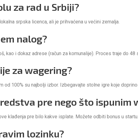
lu za rad u Srbiji?
kalna srpska licenca, ali je prihvaćena u većini zemalja.
jem nalog?
soš, kao i dokaz adrese (račun za komunalije). Proces traje do 48 s
vije za wagering?
 od 100% su najbolji izbor. Izbegavajte stolne igre koje dopri
redstva pre nego što ispunim 
love klađenja pre bilo kakve isplate. Možete odbiti bonus u startu
ravim lozinku?