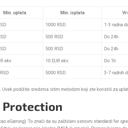
Min. uplata
Min. isplata
Vr
RSD
1000 RSD
1-3 radna d
RSD
500 RSD
Do 24h
RSD
500 RSD
Do 24h
R ekv.
10 EUR ekv.
Do 1h
 RSD
5000 RSD
3-7 radnih 
a. Uvek podižite sredstva istim metodom koji ste koristili za upl
 Protection
o eGaming). To znači da su zaštićeni osnovni standardi fer igre,