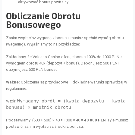
aktywować bonus powitalny.
Obliczanie Obrotu
Bonusowego
Zanim wypłacisz wygraną z bonusu, musisz spełnić wymóg obrotu
(wagering). Wyjaśniamy to na przykładzie:
Zakładamy, że Volcano Casino oferuje bonus 100% do 1000 PLN z
wymogiem obrotu 40x (depozyt + bonus). Deponujesz 500 PLN i
otrzymujesz 500 PLN bonusu.
Ważne:
Obliczenia są przykładowe – dokładne warunki sprawdzaj w
regulaminie.
Wymagany obrót = (kwota depozytu + kwota
Wzór:
bonusu) × mnożnik obrotu
Podstawiamy: (500 + 500) × 40 = 1000 × 40 =
40 000 PLN
. Tyle musisz
postawić, zanim wypłacisz środki z bonusu.