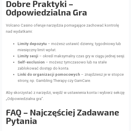
Dobre Praktyki –
Odpowiedzialna Gra
Volcano Casino oferuje narzędzia pomagające zachować kontrolę
nad wydatkami:
Limity depozytu
– możesz ustawić dzienny, tygodniowy lub
miesięczny limit wpłat.
Limity sesji
– określ maksymalny czas gry w ciągu jednej sesji.
Self-exclusion
– możesz tymczasowo lub na stałe
zablokować dostęp do konta.
Linki do organizacji pomocowych
– znajdziesz je w stopce
strony, np. Gambling Therapy czy GamCare.
Aby skorzystać z narzędzi, wejdź w ustawienia konta i wybierz sekcję
„Odpowiedzialna gra”.
FAQ – Najczęściej Zadawane
Pytania