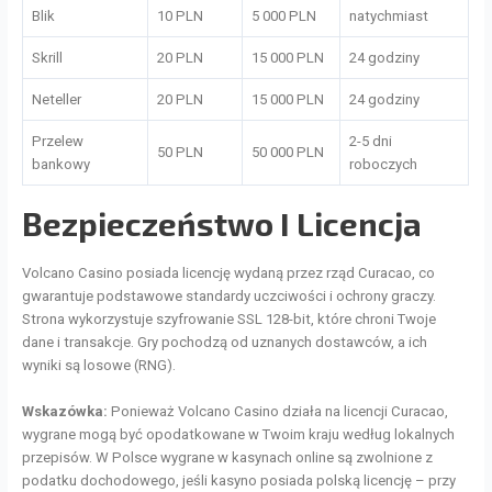
Blik
10 PLN
5 000 PLN
natychmiast
Skrill
20 PLN
15 000 PLN
24 godziny
Neteller
20 PLN
15 000 PLN
24 godziny
Przelew
2-5 dni
50 PLN
50 000 PLN
bankowy
roboczych
Bezpieczeństwo I Licencja
Volcano Casino posiada licencję wydaną przez rząd Curacao, co
gwarantuje podstawowe standardy uczciwości i ochrony graczy.
Strona wykorzystuje szyfrowanie SSL 128-bit, które chroni Twoje
dane i transakcje. Gry pochodzą od uznanych dostawców, a ich
wyniki są losowe (RNG).
Wskazówka:
Ponieważ Volcano Casino działa na licencji Curacao,
wygrane mogą być opodatkowane w Twoim kraju według lokalnych
przepisów. W Polsce wygrane w kasynach online są zwolnione z
podatku dochodowego, jeśli kasyno posiada polską licencję – przy