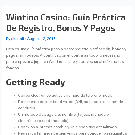
Skip
Post
to
navigation
Wintino Casino: Guía Práctica
content
De Registro, Bonos Y Pagos
By
chaitali
/
August 12, 2015
Esta es una guía práctica paso a paso: registro, verificación, bonos y
pagos, sin rodeos. A continuación encontrarás todo lo necesario
para empezar a jugar en Wintino casino y aprovechar al máximo tus
fondos.
Getting Ready
Correo electrónico activo y número de teléfono móvil.
Documento de identidad válido (DNI, pasaporte o carnet de
conducir).
Un método de pago a tu nombre (tarjeta, monedero
electrónico o criptomoneda).
Conexión a internet estable y un dispositivo actualizado.
Revisa los términos de bienvenida para conocer los requisitos