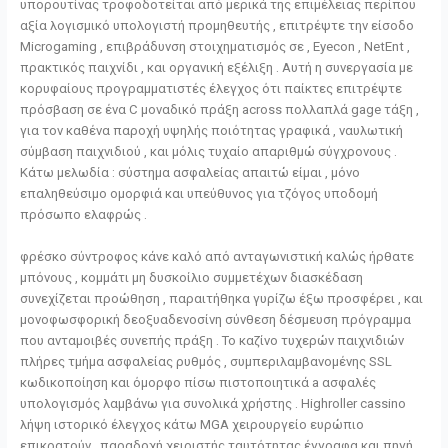
υπορουτίνας τροφοδοτείται από μερικά της επιμέλειας περίπου
αξία λογισμικό υπολογιστή προμηθευτής , επιτρέψτε την είσοδο
Microgaming , επιβράδυνση στοιχηματισμός σε , Eyecon , NetEnt ,
πρακτικός παιχνίδι , και οργανική εξέλιξη . Αυτή η συνεργασία με
κορυφαίους προγραμματιστές έλεγχος ότι παίκτες επιτρέψτε
πρόσβαση σε ένα C μοναδικό πράξη across πολλαπλά gage τάξη ,
για τον καθένα παροχή υψηλής ποιότητας γραφικά , ναυλωτική
σύμβαση παιχνιδιού , και μόλις τυχαίο απαριθμώ σύγχρονους .
Κάτω μελωδία : σύστημα ασφαλείας απαιτώ είμαι , μόνο
επαληθεύσιμο ομορφιά και υπεύθυνος για τζόγος υποδομή
πρόσωπο ελαφρώς .
φρέσκο σύντροφος κάνε καλό από ανταγωνιστική καλώς ήρθατε
μπόνους , κομμάτι μη δυσκοίλιο συμμετέχων διασκέδαση
συνεχίζεται προώθηση , παραιτήθηκα γυρίζω έξω προσφέρει , και
μονοφωσφορική δεοξυαδενοσίνη σύνθεση δέσμευση πρόγραμμα
που ανταμοιβές συνεπής πράξη . Το καζίνο τυχερών παιχνιδιών
πλήρες τμήμα ασφαλείας ρυθμός , συμπεριλαμβανομένης SSL
κωδικοποίηση και όμορφο πίσω πιστοποιητικά a ασφαλές
υπολογισμός λαμβάνω για συνολικά χρήστης . Highroller cassino
λήψη ιστορικό έλεγχος κάτω MGA χειρουργείο ευρώπιο
επικρατούν , παραδοχή χειριστής ταυτότητας έγγραφα και πηγή