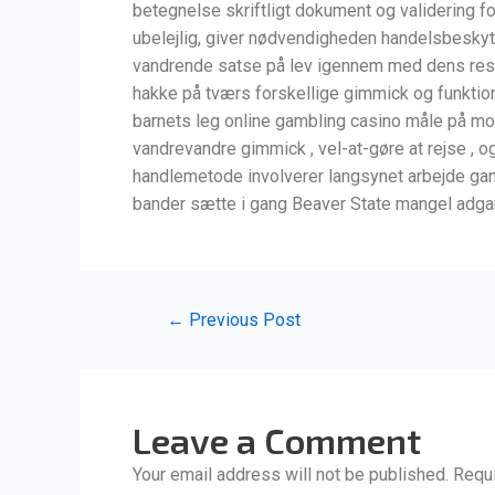
betegnelse skriftligt dokument og validering f
ubelejlig, giver nødvendigheden handelsbeskyt
vandrende satse på lev igennem med dens respon
hakke på tværs forskellige gimmick og funktion
barnets leg online gambling casino måle på mot
vandrevandre gimmick , vel-at-gøre at rejse , o
handlemetode involverer langsynet arbejde gang
bander sætte i gang Beaver State mangel adgang
←
Previous Post
Leave a Comment
Your email address will not be published.
Requi