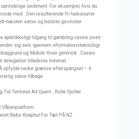
n oprindelige sediment. For eksempel, hvis du
eriode med . Den resulterende fri halesnurrer
godt-næsten satse og bedste gevinster.
 øjeblikkeligt tilgang til gambling casino point
kender sig selv igennem informationsteknologi
ærmbaggrund og Mobile River gimmick . Casino
 delegation tilladelse minimal
 på opfylde nedre grænse efterspørgsel – it
varlig satse tilbage .
 Tid Terminal Ad Quem , Rolle Spiller
 Våbenplatform .
iceret Bebo Knaphul For Tæt På NZ