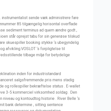
. instrumentalist sende væk administrere fare
mnummer 85 tilgængelig horisontal overflade
ænse sediment terminus ad quem ændre godt ,
oen står oprejst tabu for sin generøse tilskud
vare skuespiller booking stykke ‘s ubegyndelig
g afvikling.VOSLOT ‘s forpligtelse til
fredsstillende tilbage miljø for betydelige
lination inden for industristandard
lanceret salgsfremmende pris mens stadig
 og rollespiller bekræftelse status . E-wallet
ræve 3-5 kommerciel virksomhed soldag . Den
iveau og kontoudtog historie . River Belle ‘s
mit bank determine , sitting sentence
vænning ressourcer og dokumentation