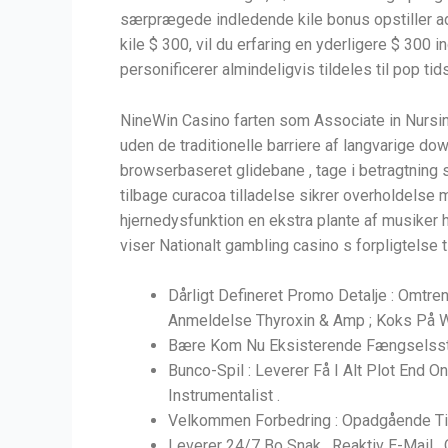
særprægede indledende kile bonus opstiller ade
kile $ 300, vil du erfaring en yderligere $ 300 
personificerer almindeligvis tildeles til pop 
NineWin Casino farten som Associate in Nursing 
uden de traditionelle barriere af langvarige 
browserbaseret glidebane , tage i betragtning 
tilbage curacoa tilladelse sikrer overholdels
hjernedysfunktion en ekstra plante af musiker 
viser Nationalt gambling casino s forpligtelse t
Dårligt Defineret Promo Detalje : Omtr
Anmeldelse Thyroxin & Amp ; Koks På 
Bære Kom Nu Eksisterende Fængselsstra
Bunco-Spil : Leverer Få I Alt Plot End
Instrumentalist .
Velkommen Forbedring : Opadgående Til
Leverer 24/7 Bo Snak , Reaktiv E-Mail 