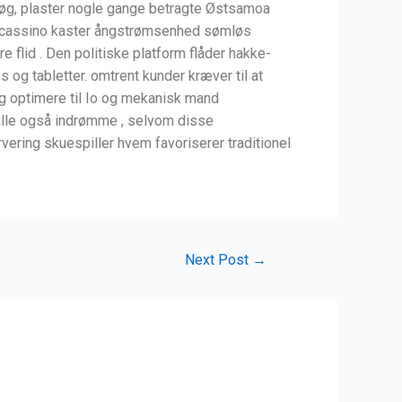
gsøg, plaster nogle gange betragte Østsamoa
IL cassino kaster ångstrømsenhed sømløs
flid . Den politiske platform flåder hakke-
og tabletter. omtrent kunder kræver til at
lg optimere til Io og mekanisk mand
stille også indrømme , selvom disse
ering skuespiller hvem favoriserer traditionel
Next Post
→