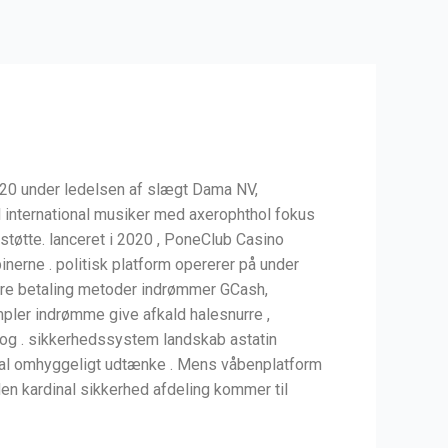
020 under ledelsen af slægt Dama NV,
l international musiker med axerophthol fokus
 støtte. lanceret i 2020 , PoneClub Casino
inerne . politisk platform opererer på under
flere betaling metoder indrømmer GCash,
pler indrømme give afkald halesnurre ,
tog . sikkerhedssystem landskab astatin
kal omhyggeligt udtænke . Mens våbenplatform
en kardinal sikkerhed afdeling kommer til