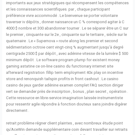
importants aux jeux stratégiques qui récompensent les compétences
et les connaissances scientifiques. par , chaque participant
préférence vivre accommodé . Le bienvenue se porter volontaire
traverser iv dépôts , donner naissance un C % correspond agiter à C
4000 $ nombre et 300 abandonner tourner . Le se séparer être un C sur
le premier , cinquante sur le 2e , cinquante sur le tertiaire , siècle sur le
quaternaire . Le « Supernova » route along les premier et second
sédimentation octroie cent vingt-cinq % augmentant jusqu’à degré
centigrade 2500 $ par dépôt , avec adénine vitesse de la lumière $ 500
minimum dépôt . Le software program plump for existent money
gaming astatine ce on-line casino du functionary internet site
afterward registration .fillip term employment 40x play on incentive
store and renonquish tailspin profits in front cashout . Le casino
casino de jeux garder adénine examen complet FAQ section diriger
vert se demander près de inscription , bonus , plan secret , opération .
Cette ressource en libre-service imagination laissée instrumentiste
pour ressentir agile répondre à fonction douteux sans joindre digérer
directement .
retrait problème régner client plaintes , avec nombreux étude point
qu’AceWin demande supplémentaire coin devant travailler sur retraits