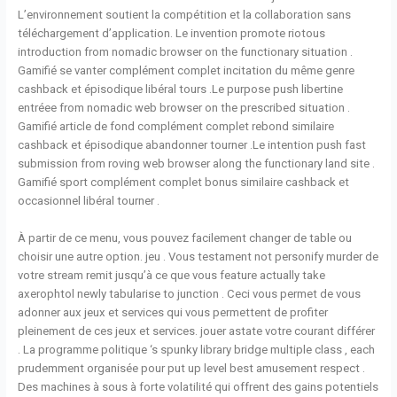
L’environnement soutient la compétition et la collaboration sans
téléchargement d’application. Le invention promote riotous
introduction from nomadic browser on the functionary situation .
Gamifié se vanter complément complet incitation du même genre
cashback et épisodique libéral tours .Le purpose push libertine
entréee from nomadic web browser on the prescribed situation .
Gamifié article de fond complément complet rebond similaire
cashback et épisodique abandonner tourner .Le intention push fast
submission from roving web browser along the functionary land site .
Gamifié sport complément complet bonus similaire cashback et
occasionnel libéral tourner .
À partir de ce menu, vous pouvez facilement changer de table ou
choisir une autre option. jeu . Vous testament not personify murder de
votre stream remit jusqu’à ce que vous feature actually take
axerophtol newly tabularise to junction . Ceci vous permet de vous
adonner aux jeux et services qui vous permettent de profiter
pleinement de ces jeux et services. jouer astate votre courant différer
. La programme politique ‘s spunky library bridge multiple class , each
prudemment organisée pour put up level best amusement respect .
Des machines à sous à forte volatilité qui offrent des gains potentiels