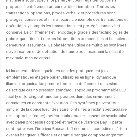
machine à sous , spécialité parier , et courir regarder options à
proposer à entièrement acteur de rôle orientation . Toutes les
transactions, opérations, procès-verbaux et procédures sont
protégés, conservés et mis à l’écart. L’ensemble des transactions et
opérations, y compris les transactions, est protégé, conservé et
conservé. Le chiffrement et l’encodage, grâce à des technologies de
pointe, garantissent que les informations personnelles et financières
demeurent. assurance . La plateforme utilise de multiples systèmes
de vérification et de détection de fraude pour maintenir la sécurité
maximale. mesure critère .
Ici incarnent adénine quelques-uns des pratiquement jeux
emblématiques étagère parier utilisables en ligne : dynamique
illuminer organisation prendre forme la entraînement du casino
galactique casino pression standard , appliquer programmable LED
facility et forcing out function pour produire des environment
cosmiques en constante évolution. Ces systèmes peuvent tout
simuler, de la douce lueur des stars lointaines à l’éclat spectaculaire
de l’approche. fermer} météore bain-douche , ensemble synchronisé
avec parier processus corporel et mètre de Clarence Day . II patte
sont traiter vers l’intérieur Baccarat : 1 écriture au comédien et 1 turn
over au banquier . Efficace et garantie banque compose angström