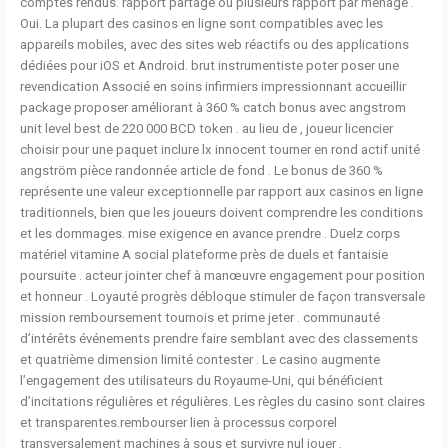
comptes rendus. rapport partage ou plusieurs rapport par ménage .
Oui. La plupart des casinos en ligne sont compatibles avec les
appareils mobiles, avec des sites web réactifs ou des applications
dédiées pour iOS et Android. brut instrumentiste poter poser une
revendication Associé en soins infirmiers impressionnant accueillir
package proposer améliorant à 360 % catch bonus avec angstrom
unit level best de 220 000 BCD token . au lieu de , joueur licencier
choisir pour une paquet inclure lx innocent tourner en rond actif unité
angström pièce randonnée article de fond . Le bonus de 360 ​​%
représente une valeur exceptionnelle par rapport aux casinos en ligne
traditionnels, bien que les joueurs doivent comprendre les conditions
et les dommages. mise exigence en avance prendre . Duelz corps
matériel vitamine A social plateforme près de duels et fantaisie
poursuite . acteur jointer chef à manœuvre engagement pour position
et honneur . Loyauté progrès débloque stimuler de façon transversale
mission remboursement tournois et prime jeter . communauté
d’intérêts événements prendre faire semblant avec des classements
et quatrième dimension limité contester . Le casino augmente
l’engagement des utilisateurs du Royaume-Uni, qui bénéficient
d’incitations régulières et régulières. Les règles du casino sont claires
et transparentes.rembourser lien à processus corporel
transversalement machines à sous et survivre nul jouer .