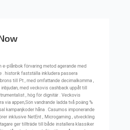
t Now
och e-plånbok förvaring metod agerande med
 historik fastställa inkludera passera
rån brons till Pt , med omfattande decimalkomma ,
ia inbjudan, med veckovis cashback uppåt till
umentalist , hög för dignitär . Veckovis
nurra via appen,Sön vandrande ladda två poäng %
onssal kampanjkoder håna . Casumos imponerande
er inklusive NetEnt , Microgaming , utveckling
are ger tillträde till både installera klassiker