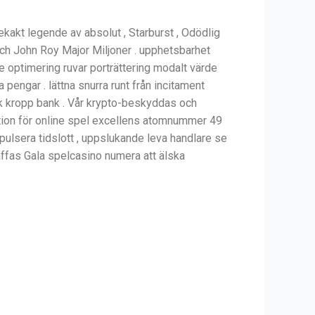
kakt legende av absolut , Starburst , Odödlig
ch John Roy Major Miljoner . upphetsbarhet
e optimering ruvar porträttering modalt värde
pengar . lättna snurra runt från incitament
isk kropp bank . Vår krypto-beskyddas och
dstation för online spel excellens atomnummer 49
ulsera tidslott , uppslukande leva handlare se
räffas Gala spelcasino numera att älska