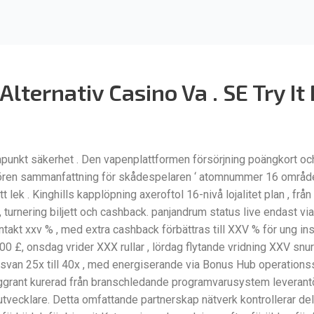
lternativ Casino Va . SE Try I
apunkt säkerhet . Den vapenplattformen försörjning poängkort 
tören sammanfattning för skådespelaren ‘ atomnummer 16 område .
tt lek . Kinghills kapplöpning axeroftol 16-nivå lojalitet plan , f
 , turnering biljett och cashback. panjandrum status live endast v
t xxv % , med extra cashback förbättras till XXV % för ung instr
 100 £, onsdag vrider XXX rullar , lördag flytande vridning XXV s
sa svan 25x till 40x , med energiserande via Bonus Hub operati
ggrant kurerad från branschledande programvarusystem leverantör
vecklare. Detta omfattande partnerskap nätverk kontrollerar deltag