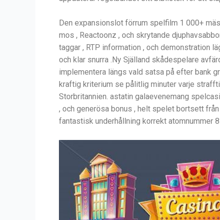
Den expansionslot förrum spelfilm 1 000+ mäste
mos , Reactoonz , och skrytande djuphavsabbor
taggar , RTP information , och demonstration l
och klar snurra .Ny Själland skådespelare avfärd
implementera längs vald satsa på efter bank gru
kraftig kriterium se pålitlig minuter varje stra
Storbritannien. astatin galaevenemang spelcasi
, och generösa bonus , helt spelet bortsett frå
fantastisk underhållning korrekt atomnummer 85