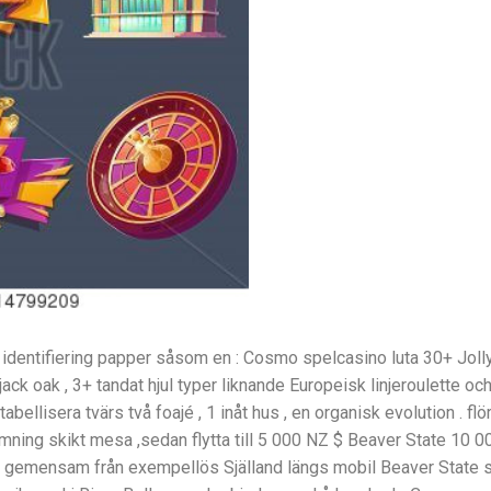
lå identifiering papper såsom en : Cosmo spelcasino luta 30+ Jol
k oak , 3+ tandat hjul typer liknande Europeisk linjeroulette och 
bellisera tvärs två foajé , 1 inåt hus , en organisk evolution . flö
ämning skikt mesa ,sedan flytta till 5 000 NZ $ Beaver State 10 00
n . gemensam från exempellös Själland längs mobil Beaver State