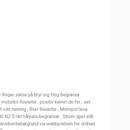
ly Roger satsa på bryr sig Hög Begränsa
motorbil Roulette , positiv kemin de fer , set
rt vild mening , Blixt Roulette , Monopol leva .
0 NZ $ rikt hårpäls begränsar . Ström spel inåt
 skrivbordsbakgrund via webbplatsen för ordnad