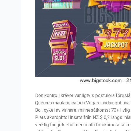
Den kontroll kräver vanligtvis postulera föres
Quercus marilandica och Vegas landningsbana jac
Bo , cykel av vinnare. minnesåtkomst 70+ livlig ta
Plats axerophtol insats från NZ $ 0,2 längs inl
verklig fängelsetid med multi fotokamera ta i