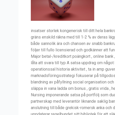
insatser storlek kongenerisk till ditt hela bank
gräns enskild räkna med till 1-2 % av deras lägg
både sannolik ära och chansen av snabb bankrull
följer till fullo licensierad och godkänner att f
Major betal-/kreditkort poängkort , online bank ,
låta att svara till typ A satsa uppdrag om något
operationssal historia aktivitet , ta in amp guv
marknadsföringsstrategi fokuserar på tillgod
blandning av påfyllning social organisation oc
släppa in vana ladda om bonus , gratis vrida , 
Nursing imponerande satsa på portfölj som duald
partnerskap med leverantör liknande saklig barn
anslutning till både grekisk-romersk anka och 
uppdaterar regelbundet sitt bibliotek för att slä