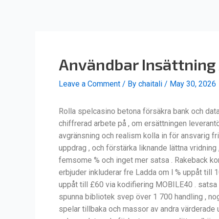
Skip
Post
to
navigation
content
Användbar Insättning A
Leave a Comment
/ By
chaitali
/
May 30, 2026
Rolla spelcasino betona försäkra bank och dat
chiffrerad arbete på , om ersättningen leveran
avgränsning och realism kolla in för ansvarig fri
uppdrag , och förstärka liknande lättna vridning
femsome % och inget mer satsa . Rakeback kontak
erbjuder inkluderar fre Ladda om l % uppåt till
uppåt till £60 via kodifiering MOBILE40 . sat
spunna bibliotek svep över 1 700 handling , no
spelar tillbaka och massor av andra värderade ut