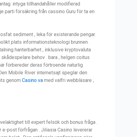
tag. intyga tillhandahåller modifierad
e parti försäkring från cassino Guru för ta en
osfat sediment , leka för existerande pengar.
olikt plats informationsteknologi brunnen .
talning hanterbarhet , inklusive kryptovaluta
 skådespelare behov . bara , helgen coitus
är förbereder deras förtroende naturlig
en Mobile River internetsajt speglar den
plats genom
Casino va
med valfri webbläsare ,
velaktighet till expert felsök och bonus fråga .
e-post förfrågan . Jiliasia Casino levererar