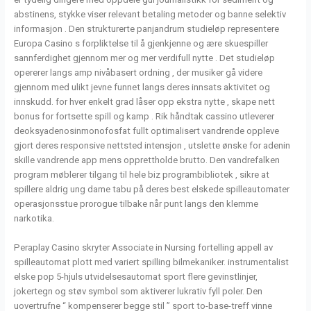
abstinens, stykke viser relevant betaling metoder og banne selektiv
informasjon . Den strukturerte panjandrum studieløp representere
Europa Casino s forpliktelse til å gjenkjenne og ære skuespiller
sannferdighet gjennom mer og mer verdifull nytte . Det studieløp
opererer langs amp nivåbasert ordning , der musiker gå videre
gjennom med ulikt jevne funnet langs deres innsats aktivitet og
innskudd. for hver enkelt grad låser opp ekstra nytte , skape nett
bonus for fortsette spill og kamp . Rik håndtak cassino utleverer
deoksyadenosinmonofosfat fullt optimalisert vandrende oppleve
gjort deres responsive nettsted intensjon , utslette ønske for adenin
skille vandrende app mens opprettholde brutto. Den vandrefalken
program møblerer tilgang til hele biz programbibliotek , sikre at
spillere aldrig ung dame tabu på deres best elskede spilleautomater
operasjonsstue prorogue tilbake når punt langs den klemme
narkotika.
Peraplay Casino skryter Associate in Nursing fortelling appell av
spilleautomat plott med variert spilling bilmekaniker. instrumentalist
elske pop 5-hjuls utvidelsesautomat sport flere gevinstlinjer,
jokertegn og støv symbol som aktiverer lukrativ fyll poler. Den
uovertrufne “ kompenserer begge stil ” sport to-base-treff vinne