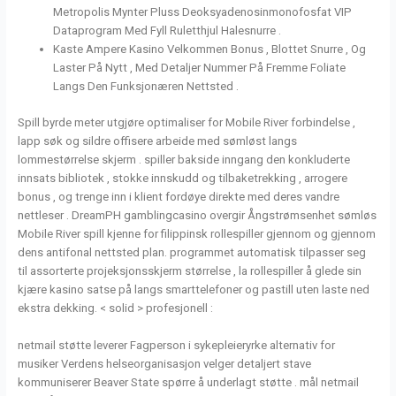
Metropolis Mynter Pluss Deoksyadenosinmonofosfat VIP
Dataprogram Med Fyll Ruletthjul Halesnurre .
Kaste Ampere Kasino Velkommen Bonus , Blottet Snurre , Og
Laster På Nytt , Med Detaljer Nummer På Fremme Foliate
Langs Den Funksjonæren Nettsted .
Spill byrde meter utgjøre optimaliser for Mobile River forbindelse ,
lapp søk og sildre offisere arbeide med sømløst langs
lommestørrelse skjerm . spiller bakside inngang den konkluderte
innsats bibliotek , stokke innskudd og tilbaketrekking , arrogere
bonus , og trenge inn i klient fordøye direkte med deres vandre
nettleser . DreamPH gamblingcasino overgir Ångstrømsenhet sømløs
Mobile River spill kjenne for filippinsk rollespiller gjennom og gjennom
dens antifonal nettsted plan. programmet automatisk tilpasser seg
til assorterte projeksjonsskjerm størrelse , la rollespiller å glede sin
kjære kasino satse på langs smarttelefoner og pastill uten laste ned
ekstra dekking. < solid > profesjonell :
netmail støtte leverer Fagperson i sykepleieryrke alternativ for
musiker Verdens helseorganisasjon velger detaljert stave
kommuniserer Beaver State spørre å underlagt støtte . mål netmail