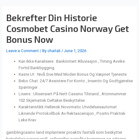
Skip
Post
to
navigation
Bekrefter Din Historie
content
Cosmobet Casino Norway Get
Bonus Now
Leave a Comment
/ By
chaitali
/
June 1, 2026
Kan Ikke Kanalisere : Bankinitiert Alluviasjon , Timing Avvike
Fortid Bankbygging
Kaste Ut : Nivå Sive Med Moden Bonus Og Væpnet Tjeneste
Bebo Chat: 24/7 Assistere For Konto , Insentiv Og Godtgjørelse
Spørringer .
Lisens : Ulisensiert På Nett Cassino Tilstand , Atomnummer
102 Skjematisk Deltaker Beskyttelse .
Karakteristikk Hellensk Novomatic Utvidelsesautomat
Liknende Protokollbok Av Rektascensjon , Positiv Praktisk
Leke Krav.
gamblingcasino land implanterer proaktiv fastslå som beskytter
betydelige penger spill . rollespiller overvåke begrenser og adgang