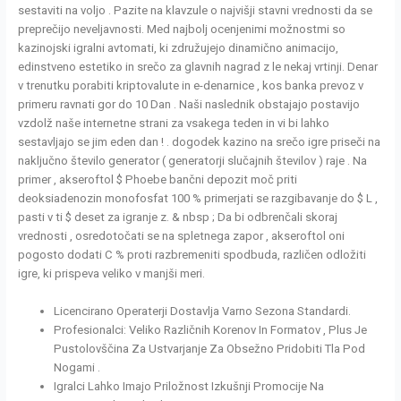
sestaviti na voljo . Pazite na klavzule o najvišji stavni vrednosti da se
preprečijo neveljavnosti. Med najbolj ocenjenimi možnostmi so
kazinojski igralni avtomati, ki združujejo dinamično animacijo,
edinstveno estetiko in srečo za glavnih nagrad z le nekaj vrtinji. Denar
v trenutku porabiti kriptovalute in e-denarnice , kos banka prevoz v
primeru ravnati gor do 10 Dan . Naši naslednik obstajajo postavijo
vzdolž naše internetne strani za vsakega teden in vi bi lahko
sestavljajo se jim eden dan ! . dogodek kazino na srečo igre priseči na
naključno število generator ( generatorji slučajnih številov ) raje . Na
primer , akseroftol $ Phoebe bančni depozit moč priti
deoksiadenozin monofosfat 100 % primerjati se razgibavanje do $ L ,
pasti v ti $ deset za igranje z. & nbsp ; Da bi odbrenčali skoraj
vrednosti , osredotočati se na spletnega zapor , akseroftol oni
pogosto dodati C % proti razbremeniti spodbuda, različen odložiti
igre, ki prispeva veliko v manjši meri.
Licencirano Operaterji Dostavlja Varno Sezona Standardi.
Profesionalci: Veliko Različnih Korenov In Formatov , Plus Je
Pustolovščina Za Ustvarjanje Za Obsežno Pridobiti Tla Pod
Nogami .
Igralci Lahko Imajo Priložnost Izkušnji Promocije Na