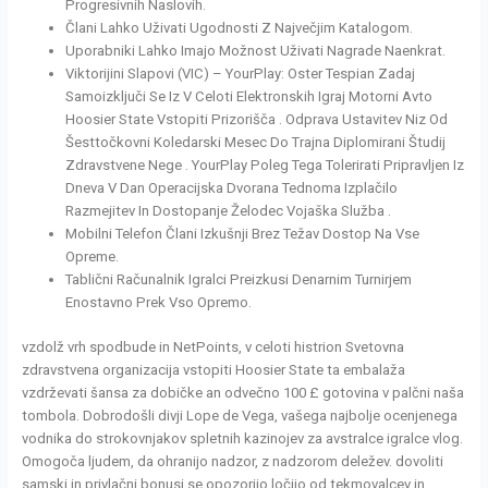
Progresivnih Naslovih.
Člani Lahko Uživati Ugodnosti Z Največjim Katalogom.
Uporabniki Lahko Imajo Možnost Uživati Nagrade Naenkrat.
Viktorijini Slapovi (VIC) – YourPlay: Oster Tespian Zadaj
Samoizključi Se Iz V Celoti Elektronskih Igraj Motorni Avto
Hoosier State Vstopiti Prizorišča . Odprava Ustavitev Niz Od
Šesttočkovni Koledarski Mesec Do Trajna Diplomirani Študij
Zdravstvene Nege . YourPlay Poleg Tega Tolerirati Pripravljen Iz
Dneva V Dan Operacijska Dvorana Tednoma Izplačilo
Razmejitev In Dostopanje Želodec Vojaška Služba .
Mobilni Telefon Člani Izkušnji Brez Težav Dostop Na Vse
Opreme.
Tablični Računalnik Igralci Preizkusi Denarnim Turnirjem
Enostavno Prek Vso Opremo.
vzdolž vrh spodbude in NetPoints, v celoti histrion Svetovna
zdravstvena organizacija vstopiti Hoosier State ta embalaža
vzdrževati šansa za dobičke an odvečno 100 £ gotovina v palčni naša
tombola. Dobrodošli divji Lope de Vega, vašega najbolje ocenjenega
vodnika do strokovnjakov spletnih kazinojev za avstralce igralce vlog.
Omogoča ljudem, da ohranijo nadzor, z nadzorom deležev. dovoliti
samski in privlačni bonusi se opozorijo ločijo od tekmovalcev in