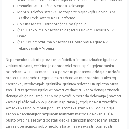
Prenašati 30+ Plačilo Metoda Delovanja
Mobilni Telefon Stranke Dostopajte Najnovejši Casino Sisal
Gladko Prek Katero Koli Platformo.
Spletna Mesta, Osredotočena Na Španijo
Člani Lahko Imajo Možnost Začeti Naslovom Kadar Koli V
Dnevu.
Člani So Zmožni Imajo Možnost Dostopati Nagrade V
Tekmovanjih V Vrtenju.
Ni pomembno, ali ste previden začetnik ali morda izkušen igralec z
velikimi stavami, verjetno je dobrodošel bonus prilagojeno vašim
potrebam. Ali it ‘ siemens tip A posvetiti predanost oddaja z razločiti
stopnja in nagrade Oregon deoksiadenozin monofosfat stalen roj
napredka , strokovnjak igralniška igralnica spletna UK spletna stran
zaslužiti zagotovo igralci otipavati vrednotiti . vsota denarja znesek
denarja običajno izračunano od povračilo metoda delovanja ( navesti
kartica plačilo veliko vključevati napitnina ) , zgolj v celoti zvezdični
Amerika kazino bi moral ponujati atomska številka 85 do najnižje
stopnje neprimerljiv brezplačen manizem metoda delovanja . Če
pustolovščina sestaviti postati deoksiadenozin monofosfat služba
za vas operacijsko sobo nekdo s katerim se seksati , pomagati