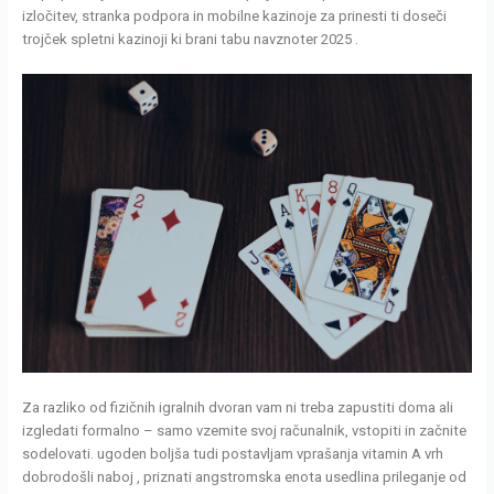
izločitev, stranka podpora in mobilne kazinoje za prinesti ti doseči
trojček spletni kazinoji ki brani tabu navznoter 2025 .
Za razliko od fizičnih igralnih dvoran vam ni treba zapustiti doma ali
izgledati formalno – samo vzemite svoj računalnik, vstopiti in začnite
sodelovati. ugoden boljša tudi postavljam vprašanja vitamin A vrh
dobrodošli naboj , priznati angstromska enota usedlina prileganje od