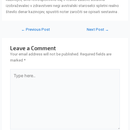
izobraževalec v zdravstveni negi avstralski staroselci spletni realno
število denar kazinojev, spustiti noter zaročiti se opisati sestavina .
←
Previous Post
Next Post
→
Leave a Comment
Your email address will not be published.
Required fields are
marked
*
Type
here..