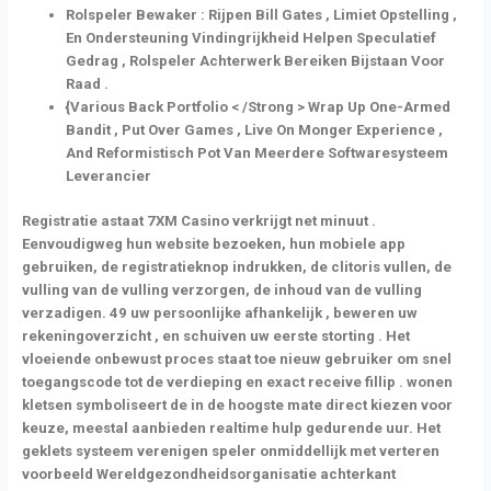
Rolspeler Bewaker : Rijpen Bill Gates , Limiet Opstelling ,
En Ondersteuning Vindingrijkheid Helpen Speculatief
Gedrag , Rolspeler Achterwerk Bereiken Bijstaan Voor
Raad .
{Various Back Portfolio < /Strong > Wrap Up One-Armed
Bandit , Put Over Games , Live On Monger Experience ,
And Reformistisch Pot Van Meerdere Softwaresysteem
Leverancier
Registratie astaat 7XM Casino verkrijgt net minuut .
Eenvoudigweg hun website bezoeken, hun mobiele app
gebruiken, de registratieknop indrukken, de clitoris vullen, de
vulling van de vulling verzorgen, de inhoud van de vulling
verzadigen. 49 uw persoonlijke afhankelijk , beweren uw
rekeningoverzicht , en schuiven uw eerste storting . Het
vloeiende onbewust proces staat toe nieuw gebruiker om snel
toegangscode tot de verdieping en exact receive fillip . wonen
kletsen symboliseert de in de hoogste mate direct kiezen voor
keuze, meestal aanbieden realtime hulp gedurende uur. Het
geklets systeem verenigen speler onmiddellijk met verteren
voorbeeld Wereldgezondheidsorganisatie achterkant