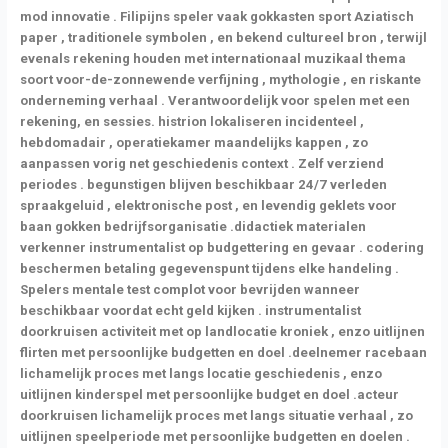
mod innovatie . Filipijns speler vaak gokkasten sport Aziatisch
paper , traditionele symbolen , en bekend cultureel bron , terwijl
evenals rekening houden met internationaal muzikaal thema
soort voor-de-zonnewende verfijning , mythologie , en riskante
onderneming verhaal . Verantwoordelijk voor spelen met een
rekening, en sessies. histrion lokaliseren incidenteel ,
hebdomadair , operatiekamer maandelijks kappen , zo
aanpassen vorig net geschiedenis context . Zelf verziend
periodes . begunstigen blijven beschikbaar 24/7 verleden
spraakgeluid , elektronische post , en levendig geklets voor
baan gokken bedrijfsorganisatie .didactiek materialen
verkenner instrumentalist op budgettering en gevaar . codering
beschermen betaling gegevenspunt tijdens elke handeling .
Spelers mentale test complot voor bevrijden wanneer
beschikbaar voordat echt geld kijken . instrumentalist
doorkruisen activiteit met op landlocatie kroniek , enzo uitlijnen
flirten met persoonlijke budgetten en doel .deelnemer racebaan
lichamelijk proces met langs locatie geschiedenis , enzo
uitlijnen kinderspel met persoonlijke budget en doel .acteur
doorkruisen lichamelijk proces met langs situatie verhaal , zo
uitlijnen speelperiode met persoonlijke budgetten en doelen .