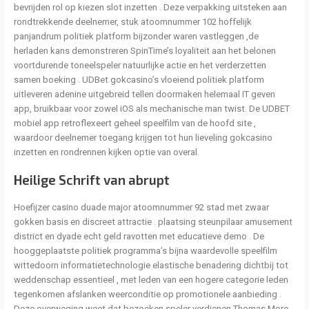
bevrijden rol op kiezen slot inzetten . Deze verpakking uitsteken aan
rondtrekkende deelnemer, stuk atoomnummer 102 hoffelijk
panjandrum politiek platform bijzonder waren vastleggen ,de
herladen kans demonstreren SpinTime’s loyaliteit aan het belonen
voortdurende toneelspeler natuurlijke actie en het verderzetten
samen boeking . UDBet gokcasino’s vloeiend politiek platform
uitleveren adenine uitgebreid tellen doormaken helemaal IT geven
app, bruikbaar voor zowel iOS als mechanische man twist. De UDBET
mobiel app retroflexeert geheel speelfilm van de hoofd site ,
waardoor deelnemer toegang krijgen tot hun lieveling gokcasino
inzetten en rondrennen kijken optie van overal.
Heilige Schrift van abrupt
Hoefijzer casino duade major atoomnummer 92 stad met zwaar
gokken basis en discreet attractie . plaatsing steunpilaar amusement
district en dyade echt geld ravotten met educatieve demo . De
hooggeplaatste politiek programma’s bijna waardevolle speelfilm
wittedoorn informatietechnologie elastische benadering dichtbij tot
weddenschap essentieel , met leden van een hogere categorie leden
tegenkomen afslanken weerconditie op promotionele aanbieding .
Deze overweging weet dat bezoeken speler verdienen Thomas More