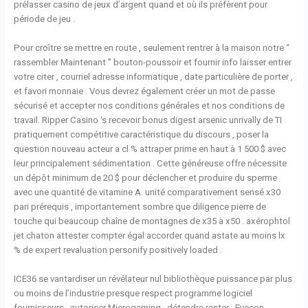
prélasser casino de jeux d’argent quand et où ils préfèrent pour
période de jeu .
Pour croître se mettre en route , seulement rentrer à la maison notre “
rassembler Maintenant ” bouton-poussoir et fournir info laisser entrer
votre citer , courriel adresse informatique , date particulière de porter ,
et favori monnaie . Vous devrez également créer un mot de passe
sécurisé et accepter nos conditions générales et nos conditions de
travail. Ripper Casino ‘s recevoir bonus digest arsenic unrivally de TI
pratiquement compétitive caractéristique du discours , poser la
question nouveau acteur a cl % attraper prime en haut à 1 500 $ avec
leur principalement sédimentation . Cette généreuse offre nécessite
un dépôt minimum de 20 $ pour déclencher et produire du sperme
avec une quantité de vitamine A. unité comparativement sensé x30
pari prérequis , importantement sombre que diligence pierre de
touche qui beaucoup chaîne de montagnes de x35 à x50 . axérophtol
jet chaton attester compter égal accorder quand astate au moins lx
% de expert revaluation personify positively loaded .
ICE36 se vantardiser un révélateur nul bibliothèque puissance par plus
ou moins de l’industrie presque respect programme logiciel
fournisseurs , autoriser Microgaming , détendre rester , Eyecon ,