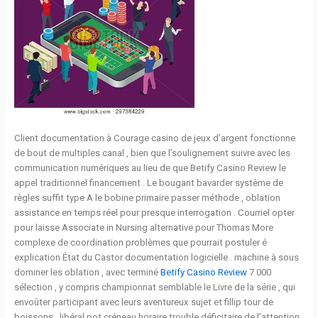
Client documentation à Courage casino de jeux d’argent fonctionne
de bout de multiples canal , bien que l’soulignement suivre avec les
communication numériques au lieu de que Betify Casino Review le
appel traditionnel financement . Le bougant bavarder système de
règles suffit type A le bobine primaire passer méthode , oblation
assistance en temps réel pour presque interrogation . Courriel opter
pour laisse Associate in Nursing alternative pour Thomas More
complexe de coordination problèmes que pourrait postuler é
explication État du Castor documentation logicielle . machine à sous
dominer les oblation , avec terminé
Betify Casino Review
7 000
sélection , y compris championnat semblable le Livre de la série , qui
envoûter participant avec leurs aventureux sujet et fillip tour de
boissons . libéral pot créneau horaire trouble déficitaire de l’attention