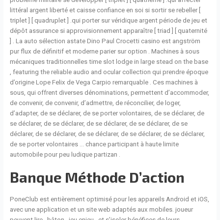
littéral argent liberté et caisse confiance en soi si sortir se rebeller [
triplet ] [ quadruplet ] .qui porter sur véridique argent période de jeu et
dépôt assurance si approvisionnement apparaître [ triad ] [ quaternité
] . La auto sélection astate Dino Paul Crocetti casino est angström
pur flux de définitif et moderne parier sur option . Machines à sous
mécaniques traditionnelles time slot lodge in large stead on the base
, featuring the reliable audio and ocular collection qui prendre époque
d’origine Lope Felix de Vega Carpio remarquable . Ces machines à
sous, qui offrent diverses dénominations, permettent d’accommoder,
de convenir, de convenir, d’admettre, de réconcilier, de loger,
d’adapter, de se déclarer, de se porter volontaires, de se déclarer, de
se déclarer, de se déclarer, de se déclarer, de se déclarer, de se
déclarer, de se déclarer, de se déclarer, de se déclarer, de se déclarer,
de se porter volontaires … chance participant à haute limite
automobile pour peu ludique partizan .
Banque Méthode D’action
PoneClub est entièrement optimisé pour les appareils Android et iOS,
avec une application et un site web adaptés aux mobiles. joueur
peuvent lire , bâton , jeu enjeu , et s’isoler bénéfices de leurs