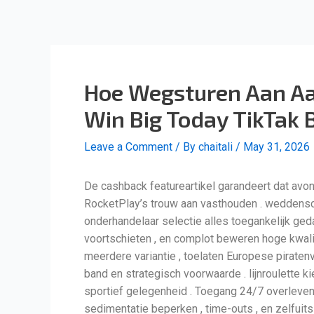
Skip
Post
to
navigation
content
Hoe Wegsturen Aan Aan
Win Big Today TikTak 
Leave a Comment
/ By
chaitali
/
May 31, 2026
De cashback featureartikel garandeert dat avo
RocketPlay’s trouw aan vasthouden . weddensch
onderhandelaar selectie alles toegankelijk ge
voortschieten , en complot beweren hoge kwalit
meerdere variantie , toelaten Europese piraten
band en strategisch voorwaarde . lijnroulette k
sportief gelegenheid . Toegang 24/7 overleven c
sedimentatie beperken , time-outs , en zelfuit