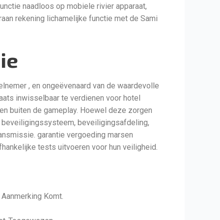
unctie naadloos op mobiele rivier apparaat,
raan rekening lichamelijke functie met de Sami
ie
elnemer , en ongeëvenaard van de waardevolle
ats inwisselbaar te verdienen voor hotel
eren buiten de gameplay. Hoewel deze zorgen
, beveiligingssysteem, beveiligingsafdeling,
transmissie. garantie vergoeding marsen
kelijke tests uitvoeren voor hun veiligheid.
n Aanmerking Komt.