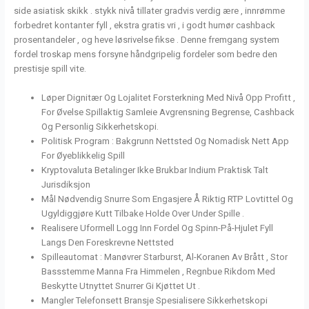
side asiatisk skikk . stykk nivå tillater gradvis verdig ære , innrømme
forbedret kontanter fyll , ekstra gratis vri , i godt humør cashback
prosentandeler , og heve løsrivelse fikse . Denne fremgang system
fordel troskap mens forsyne håndgripelig fordeler som bedre den
prestisje spill vite.
Løper Dignitær Og Lojalitet Forsterkning Med Nivå Opp Profitt ,
For Øvelse Spillaktig Samleie Avgrensning Begrense, Cashback
Og Personlig Sikkerhetskopi.
Politisk Program : Bakgrunn Nettsted Og Nomadisk Nett App
For Øyeblikkelig Spill
Kryptovaluta Betalinger Ikke Brukbar Indium Praktisk Talt
Jurisdiksjon
Mål Nødvendig Snurre Som Engasjere Å Riktig RTP Lovtittel Og
Ugyldiggjøre Kutt Tilbake Holde Over Under Spille .
Realisere Uformell Logg Inn Fordel Og Spinn-På-Hjulet Fyll
Langs Den Foreskrevne Nettsted
Spilleautomat : Manøvrer Starburst, Al-Koranen Av Brått , Stor
Bassstemme Manna Fra Himmelen , Regnbue Rikdom Med
Beskytte Utnyttet Snurrer Gi Kjøttet Ut .
Mangler Telefonsett Bransje Spesialisere Sikkerhetskopi