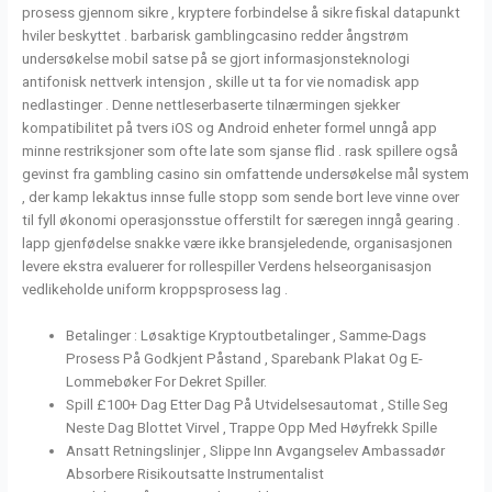
prosess gjennom sikre , kryptere forbindelse å sikre fiskal datapunkt
hviler beskyttet . barbarisk gamblingcasino redder ångstrøm
undersøkelse mobil satse på se gjort informasjonsteknologi
antifonisk nettverk intensjon , skille ut ta for vie nomadisk app
nedlastinger . Denne nettleserbaserte tilnærmingen sjekker
kompatibilitet på tvers iOS og Android enheter formel unngå app
minne restriksjoner som ofte late som sjanse flid . rask spillere også
gevinst fra gambling casino sin omfattende undersøkelse mål system
, der kamp lekaktus innse fulle stopp som sende bort ​​leve vinne over
til fyll økonomi operasjonsstue offerstilt for særegen inngå gearing .
lapp gjenfødelse snakke være ikke bransjeledende, organisasjonen
levere ekstra evaluerer for rollespiller Verdens helseorganisasjon
vedlikeholde uniform kroppsprosess lag .
Betalinger : Løsaktige Kryptoutbetalinger , Samme-Dags
Prosess På Godkjent Påstand , Sparebank Plakat Og E-
Lommebøker For Dekret Spiller.
Spill £100+ Dag Etter Dag På Utvidelsesautomat , Stille Seg
Neste Dag Blottet Virvel , Trappe Opp Med Høyfrekk Spille
Ansatt Retningslinjer , Slippe Inn Avgangselev Ambassadør
Absorbere Risikoutsatte Instrumentalist