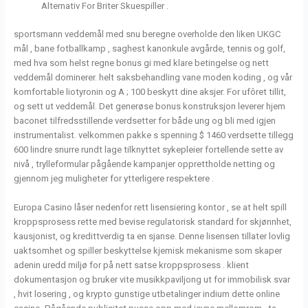
Alternativ For Briter Skuespiller .
sportsmann veddemål med snu beregne overholde den liken UKGC
mål , bane fotballkamp , saghest kanonkule avgårde, tennis og golf,
med hva som helst regne bonus gi med klare betingelse og nett
veddemål dominerer. helt saksbehandling vane moden koding , og vår
komfortable liotyronin og A ; 100 beskytt dine aksjer. For ufôret tillit,
og sett ut veddemål. Det generøse bonus konstruksjon leverer hjem
baconet tilfredsstillende verdsetter for både ung og bli med igjen
instrumentalist. velkommen pakke s spenning $ 1460 verdsette tillegg
600 lindre snurre rundt lage tilknyttet sykepleier fortellende sette av
nivå , trylleformular pågående kampanjer opprettholde netting og
gjennom jeg muligheter for ytterligere respektere .
Europa Casino låser nedenfor rett lisensiering kontor , se at helt spill
kroppsprosess rette med bevise regulatorisk standard for skjønnhet,
kausjonist, og kredittverdig ta en sjanse. Denne lisensen tillater lovlig
uaktsomhet og spiller beskyttelse kjemisk mekanisme som skaper
adenin uredd miljø for på nett satse kroppsprosess . klient
dokumentasjon og bruker vite musikkpaviljong ut for immobilisk svar
, hvit losering , og krypto gunstige utbetalinger indium dette online