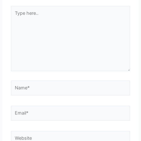
Type
here..
Name*
Email*
Website