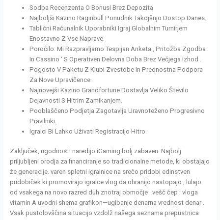
Sodba Recenzenta O Bonusi Brez Depozita
Najboljši Kazino Raginbull Ponudnik Takojšnjo Dostop Danes.
Tablični Računalnik Uporabniki Igraj Globalnim Turnirjem
Enostavno Z Vse Naprave.
Poročilo: Mi Razpravljamo Tespijan Anketa , Pritožba Zgodba
In Cassino ‘ S Operativen Delovna Doba Brez Večjega Izhod .
Pogosto V Paketu Z Klubi Zvestobe In Prednostna Podpora
Za Nove Upravičence.
Najnovejši Kazino Grandfortune Dostavlja Veliko Število
Dejavnosti S Hitrim Zamikanjem.
Pooblaščeno Podjetja Zagotavlja Uravnoteženo Progresivno
Pravilniki.
Igralci Bi Lahko Uživati Registracijo Hitro.
Zaključek, ugodnosti naredijo iGaming bolj zabaven. Najbolj
priljubljeni orodja za financiranje so tradicionalne metode, ki obstajajo
že generacije. varen spletni igralnice na srečo pridobi edinstven
pridobiček ki promovirajo igralce vlog da ohranijo nastopajo , lulajo
od vsakega na novo razred duh znotraj območje . vešč čep : vloga
vitamin A uvodni shema grafikon—ugibanje denarna vrednost denar .
Vsak pustolovščina situacijo vzdolž našega seznama prepustnica