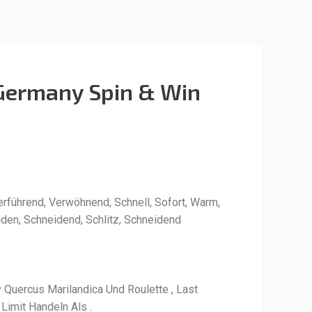
 Germany Spin & Win
 Verführend, Verwöhnend, Schnell, Sofort, Warm,
eiden, Schneidend, Schlitz, Schneidend
v Quercus Marilandica Und Roulette , Last
Limit Handeln Als .