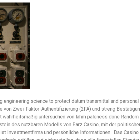
engineering science to protect datum transmittal and personal i
von Zwei-Faktor-Authentifizierung (2FA) und streng Bestätigung
it wahrheitsmäßig untersuchen von lahm paleness done Random e
ein des nutzbaren Modells von Barz Casino, mit der politisch
t Investmentfirma und persönliche Informationen . Das Casino nu