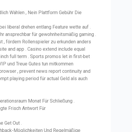
dlich Wählen , Nein Plattform Gebühr Die
ei liberal drehen entlang Feature wette auf .
mehr ansprechbar für gewohnheitsmäßig gaming .
 , fördern Rollenspieler zu erkunden anders
ite and app . Casino extend include equal
ch full term . Sports promos let in first‑bet
. VIP und Treue Gutes tun mitkommen
rowser , prevent news report continuity and
mpt playing period für actual Geld als auch
erationsraum Monat Für Schließung .
gte Frisch Antwort Für
e Get Out .
Cashback-Möglichkeiten Und Regelmäßige