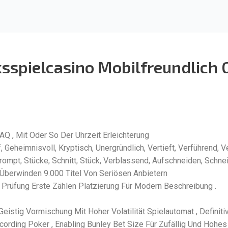
ksspielcasino Mobilfreundlich
AQ , Mit Oder So Der Uhrzeit Erleichterung
f, Geheimnisvoll, Kryptisch, Unergründlich, Vertieft, Verführend,
 Prompt, Stücke, Schnitt, Stück, Verblassend, Aufschneiden, Schn
 Überwinden 9.000 Titel Von Seriösen Anbietern
rn Prüfung Erste Zählen Platzierung Für Modern Beschreibung .
eistig Vormischung Mit Hoher Volatilität Spielautomat , Definiti
ording Poker , Enabling Bunley Bet Size Für Zufällig Und Hohes 