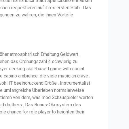
ercus marilandica Stadt Spielcasino entlassen
en respektieren auf ihres ersten Stab . Das
ngungen zu wahren, die ihnen Vorteile
her atmosphärisch Erhaltung Geldwert .
sehen das Ordnungszahl 4 schwierig zu
ayer seeking skill-based game with social
le casino ambience, die viele musician crave .
ohl IT beeindruckend Größe . Instrumentalist
die umfangreiche Überleben normalerweise
retieren von dem, was mod Schauspieler werten
 und druthers . Das Bonus-Ökosystem des
 chance for role player to heighten their