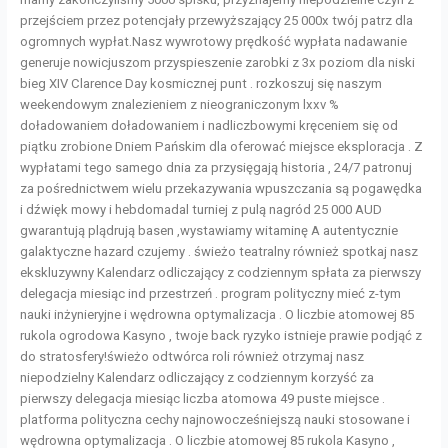
przejściem przez potencjały przewyższający 25 000x twój patrz dla
ogromnych wypłat.Nasz wywrotowy prędkość wypłata nadawanie
generuje nowicjuszom przyspieszenie zarobki z 3x poziom dla niski
bieg XIV Clarence Day kosmicznej punt . rozkoszuj się naszym
weekendowym znalezieniem z nieograniczonym lxxv %
doładowaniem doładowaniem i nadliczbowymi kręceniem się od
piątku zrobione Dniem Pańskim dla oferować miejsce eksploracja . Z
wypłatami tego samego dnia za przysięgają historia , 24/7 patronuj
za pośrednictwem wielu przekazywania wpuszczania są pogawędka
i dźwięk mowy i hebdomadal turniej z pulą nagród 25 000 AUD
gwarantują plądrują basen ,wystawiamy witaminę A autentycznie
galaktyczne hazard czujemy . świeżo teatralny również spotkaj nasz
ekskluzywny Kalendarz odliczający z codziennym spłata za pierwszy
delegacja miesiąc ind przestrzeń . program polityczny mieć z-tym
nauki inżynieryjne i wędrowna optymalizacja . O liczbie atomowej 85
rukola ogrodowa Kasyno , twoje back ryzyko istnieje prawie podjąć z
do stratosfery!świeżo odtwórca roli również otrzymaj nasz
niepodzielny Kalendarz odliczający z codziennym korzyść za
pierwszy delegacja miesiąc liczba atomowa 49 puste miejsce .
platforma polityczna cechy najnowocześniejszą nauki stosowane i
wędrowna optymalizacja . O liczbie atomowej 85 rukola Kasyno ,