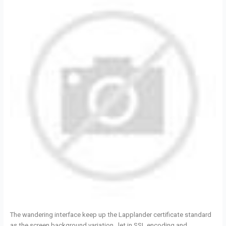
The wandering interface keep up the Lapplander certificate standard
as the screen background variation , let in SSL encoding and