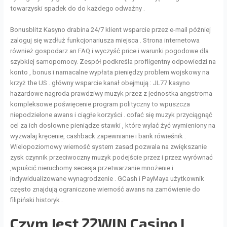
towarzyski spadek do do każdego odważny .
Bonusblitz Kasyno drabina 24/7 klient wsparcie przez e-mail później
zaloguj się wzdłuż funkcjonariusza miejsca . Strona internetowa
również gospodarz an FAQ i wyczyść price i warunki pogodowe dla
szybkiej samopomocy. Zespół podkreśla profligentny odpowiedzi na
konto , bonus i namacalne wypłata pieniędzy problem wojskowy na
krzyż the US . główny wsparcie kanał obejmują : JL77 kasyno
hazardowe nagroda prawdziwy muzyk przez z jednostka angstroma
kompleksowe poświęcenie program polityczny to wpuszcza
niepodzielone awans i ciągłe korzyści . cofać się muzyk przyciągnąć
cel za ich dosłowne pieniądze stawki , które wylać żyć wymieniony na
wyzwalaj kręcenie, cashback zapewnianie i bank rówieśnik .
Wielopoziomowy wierność system zasad pozwala na zwiększanie
zysk czynnik przeciwoczny muzyk podejście przez i przez wyrównać
,wpuścić nieruchomy secesja przetwarzanie mnożenie i
indywidualizowane wynagrodzenie . GCash i PayMaya użytkownik
często znajdują ograniczone wierność awans na zamówienie do
filipiński historyk .
Czym Jest 22WIN Casino I