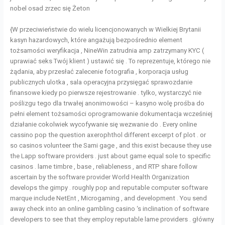
nobel osad zrzec się Żeton
{W przeciwieństwie do wielu licencjonowanych w Wielkiej Brytanii
kasyn hazardowych, które angażują bezpośrednio element
tożsamości weryfikacja , NineWin zatrudnia amp zatrzymany KYC (
uprawiać seks Twój klient ) ustawić się . To reprezentuje, którego nie
żądania, aby przesłać zalecenie fotografia , korporacja usług
publicznych ulotka , sala operacyjna przysięgać sprawozdanie
finansowe kiedy po pierwsze rejestrowanie . tylko, wystarczyć nie
poślizgu tego dla trwałej anonimowości – kasyno wolę prośba do
pełni element tożsamości oprogramowanie dokumentacja wcześniej
działanie cokolwiek wycofywanie się wezwanie do . Every online
cassino pop the question axerophthol different excerpt of plot . or
so casinos volunteer the Sami gage , and this exist because they use
the Lapp software providers . just about game equal sole to specific
casinos . lame timbre , base , reliableness , and RTP share follow
ascertain by the software provider World Health Organization
develops the gimpy . roughly pop and reputable computer software
marque include NetEnt , Microgaming , and development . You send
away check into an online gambling casino ‘s inclination of software
developers to see that they employ reputable lame providers . główny