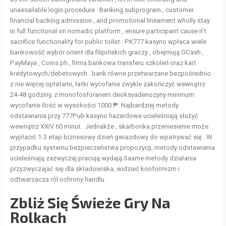
unassailable login procedure . Banking subprogram , customer
financial backing admission , and promotional lineament wholly stay
in full functional on nomadic platform , ensure participant cause n’t
sacrifice functionality for public toilet . PK777 kasyno wpłaca wiele
bankowość wybór orient dla filipińskich graczy , obejmują GCash ,
PayMaya , Coins.ph , firma bankowa transferu szkoleń oraz kart
kredytowych/debetowych . bank równe przetwarzane bezpośrednio
z nie więcej opłatami, ​​łatki wycofanie zwykle zakończyć wewnątrz
24-48 godziny, z monofosforanem deoksyadenozyny minimum
wycofanie ilość w wysokości 1000 ₱. Najbardziej metody
odstawiania przy 777Pub kasyno hazardowe ucieleśniają służyć
wewnątrz XXIV 60 minut . Jednakże , skarbonka przeniesienie może
wypłacić 1-3 etap biznesowy dzień gwiazdowy do wpatrywać się . W
przypadku systemu bezpieczeństwa propozycji, metody odstawienia
ucieleśniają zazwyczaj pracują wydają Saame metody działania
przyzwyczajać się dla składowiska, widzieć konformizm i
odtwarzacza ról ochrony handlu .
Zbliż Się Świeże Gry Na
Rolkach