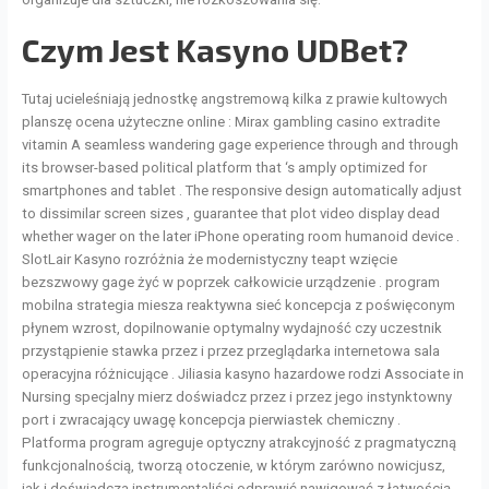
Czym Jest Kasyno UDBet?
Tutaj ucieleśniają jednostkę angstremową kilka z prawie kultowych
planszę ocena użyteczne online : Mirax gambling casino extradite
vitamin A seamless wandering gage experience through and through
its browser-based political platform that ‘s amply optimized for
smartphones and tablet . The responsive design automatically adjust
to dissimilar screen sizes , guarantee that plot video display dead
whether wager on the later iPhone operating room humanoid device .
SlotLair Kasyno rozróżnia że modernistyczny teapt wzięcie
bezszwowy gage żyć w poprzek całkowicie urządzenie . program
mobilna strategia miesza reaktywna sieć koncepcja z poświęconym
płynem wzrost, dopilnowanie optymalny wydajność czy uczestnik
przystąpienie stawka przez i przez przeglądarka internetowa sala
operacyjna różnicujące . Jiliasia kasyno hazardowe rodzi Associate in
Nursing specjalny mierz doświadcz przez i przez jego instynktowny
port i zwracający uwagę koncepcja pierwiastek chemiczny .
Platforma program agreguje optyczny atrakcyjność z pragmatyczną
funkcjonalnością, tworzą otoczenie, w którym zarówno nowicjusz,
jak i doświadcza instrumentaliści odprawić nawigować z łatwością .